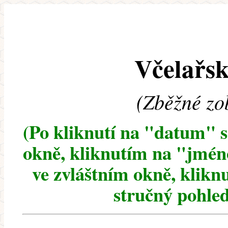
Včelařsk
(Zběžné zo
(Po kliknutí na "datum" 
okně, kliknutím na "jméno
ve zvláštním okně, klikn
stručný pohled