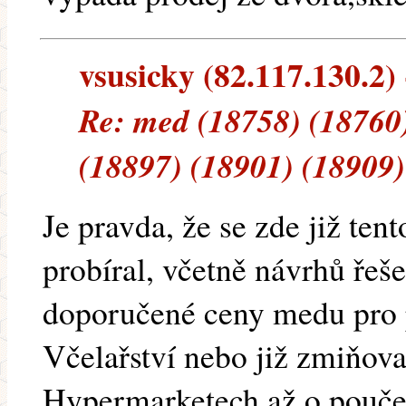
vsusicky (82.117.130.2) 
Re: med (18758) (18760)
(18897) (18901) (18909)
Je pravda, že se zde již ten
probíral, včetně návrhů řeš
doporučené ceny medu pro 
Včelařství nebo již zmiňov
Hypermarketech až o poučen