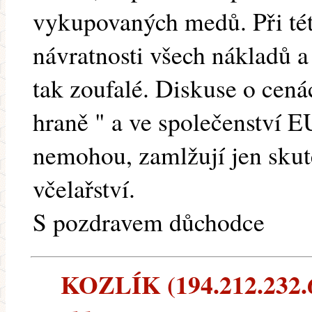
vykupovaných medů. Při tét
návratnosti všech nákladů a
tak zoufalé. Diskuse o cená
hraně " a ve společenství E
nemohou, zamlžují jen sku
včelařství.
S pozdravem důchodce
KOZLÍK (194.212.232.6)