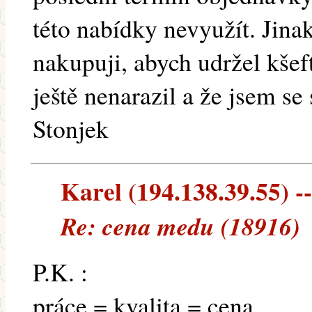
této nabídky nevyužít. Jina
nakupuji, abych udržel kšef
ještě nenarazil a že jsem se
Stonjek
Karel (194.138.39.55) --
Re: cena medu (18916)
P.K. :
práce = kvalita = cena