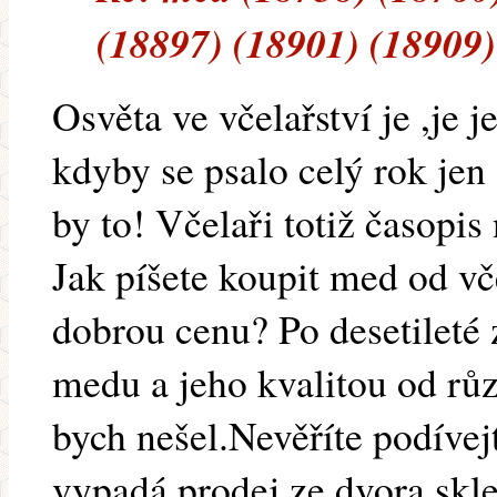
(18897) (18901) (18909)
Osvěta ve včelařství je ,je 
kdyby se psalo celý rok je
by to! Včelaři totiž časopis
Jak píšete koupit med od vč
dobrou cenu? Po desetileté
medu a jeho kvalitou od růz
bych nešel.Nevěříte podívej
vypadá prodej ze dvora,skle