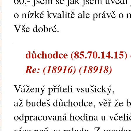
60,- jsem se jak jsem uvedl 
o nízké kvalitě ale právě o
Vše dobré.
důchodce (85.70.14.15) -
Re: (18916) (18918)
Vážený příteli vsušický,
až budeš důchodce, věř že 
odpracovaná hodina u včeli
více než za mlada. Z uvede