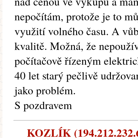
nad cenou ve výkupu a mám 
nepočítám, protože je to m
využití volného času. A vůb
kvalitě. Možná, že nepouž
počítačově řízeným elektr
40 let starý pečlivě udržova
jako problém.
S pozdravem
KOZLÍK (194.212.232.6)