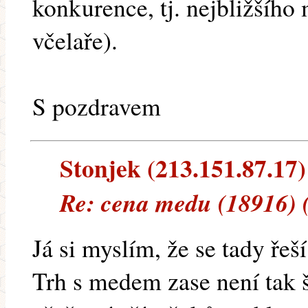
konkurence, tj. nejbližšíh
včelaře).
S pozdravem
Stonjek (213.151.87.17) 
Re: cena medu (18916) 
Já si myslím, že se tady řeší
Trh s medem zase není tak š