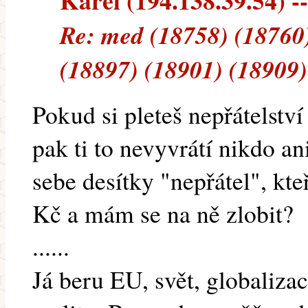
Karel (194.138.39.54) --
Re: med (18758) (18760)
(18897) (18901) (18909)
Pokud si pleteš nepřátelstv
pak ti to nevyvrátí nikdo a
sebe desítky "nepřátel", kt
Kč a mám se na ně zlobit?
......
Já beru EU, svět, globalizac