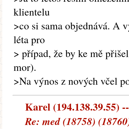
klientelu
>co si sama objednává. A vy
léta pro
> případ, že by ke mě přišel
mor).
>Na výnos z nových včel po
Karel (194.138.39.55) --
Re: med (18758) (18760)