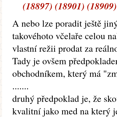
(18897) (18901) (18909)
A nebo lze poradit ještě jin
takovéhoto včelaře celou n
vlastní režii prodat za reáln
Tady je ovšem předpokladem
obchodníkem, který má "zmá
.......
druhý předpoklad je, že sk
kvalitní jako med na který j