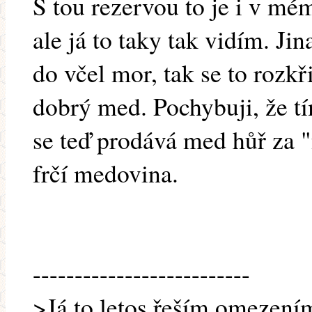
S tou rezervou to je i v mé
ale já to taky tak vidím. Ji
do včel mor, tak se to rozkř
dobrý med. Pochybuji, že tí
se teď prodává med hůř za "
frčí medovina.
--------------------------
>Já to letos řeším omezením