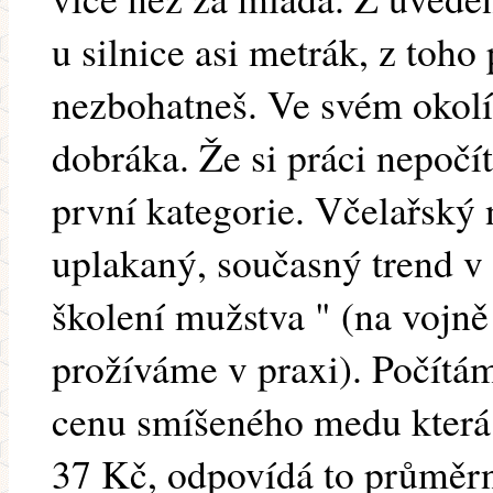
u silnice asi metrák, z toho
nezbohatneš. Ve svém okolí
dobráka. Že si práci nepočítá
první kategorie. Včelařský n
uplakaný, současný trend v E
školení mužstva " (na voj
prožíváme v praxi). Počítám
cenu smíšeného medu která b
37 Kč, odpovídá to průměr