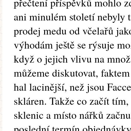
přečtení příspěvků mohlo zd
ani minulém století nebyly
prodej medu od včelařů jak
výhodám ještě se rýsuje mož
když o jejich vlivu na mno
můžeme diskutovat, faktem j
hal lacinější, než jsou Facc
skláren. Takže co začít tím,
sklenic a místo nářků začnu 
poslední termín objednávky