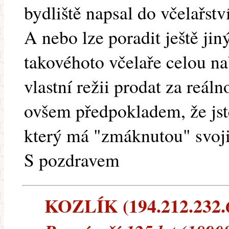
bydliště napsal do včelařstv
A nebo lze poradit ještě jin
takovéhoto včelaře celou n
vlastní režii prodat za reáln
ovšem předpokladem, že js
který má "zmáknutou" svoji 
S pozdravem
KOZLÍK (194.212.232.6)