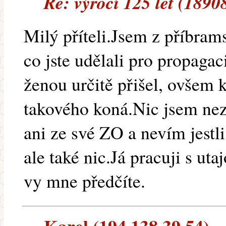
Re: výročí 125 let (1890
Milý příteli.Jsem z příbram
co jste udělali pro propagac
ženou určitě přišel, ovšem 
takového koná.Nic jsem neza
ani ze své ZO a nevím jestli
ale také nic.Já pracuji s ut
vy mne předčíte.