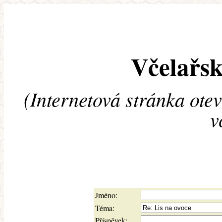
Včelařsk
(Internetová stránka ote
v
Jméno:
Téma:
Příspěvek: