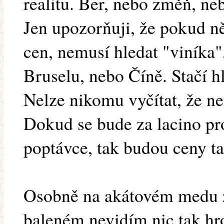
realitu. Ber, nebo změň, neb
Jen upozorňuji, že pokud n
cen, nemusí hledat "viníka",
Bruselu, nebo Číně. Stačí hl
Nelze nikomu vyčítat, že n
Dokud se bude za lacino pro
poptávce, tak budou ceny ta
Osobně na akátovém medu za
baleném nevidím nic tak hr