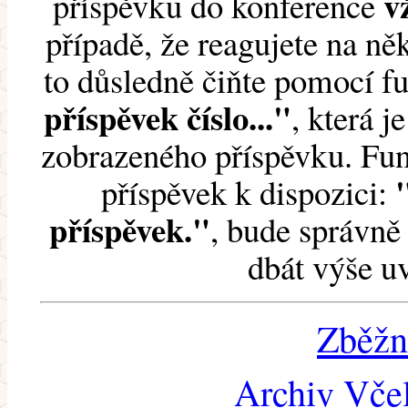
v
příspěvku do konference
případě, že reagujete na něk
to důsledně čiňte pomocí 
příspěvek číslo..."
, která j
zobrazeného příspěvku. Fun
příspěvek k dispozici:
příspěvek."
, bude správně 
dbát výše u
Zběžn
Archiv Včel