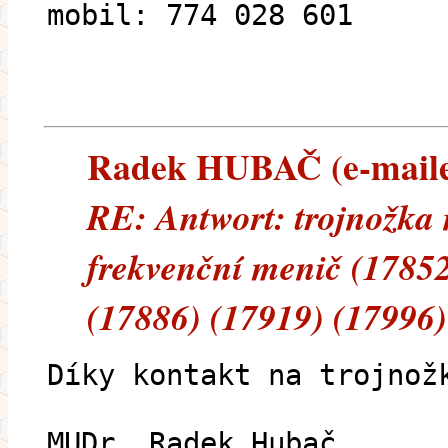
mobil: 774 028 601
Radek HUBAČ (e-mailem
RE: Antwort: trojnožka 
frekvenční menič (17852
(17886) (17919) (17996)
Díky kontakt na trojnož
MUDr. Radek Hubač