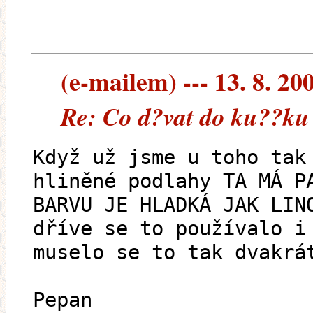
(e-mailem) --- 13. 8. 20
Re: Co d?vat do ku??ku
Když už jsme u toho tak
hliněné podlahy TA MÁ P
BARVU JE HLADKÁ JAK LIN
dříve se to používalo i
muselo se to tak dvakrá
Pepan