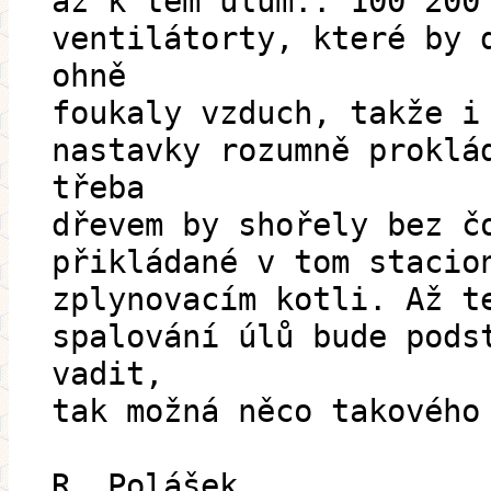
až k těm úlům.. 100 200
ventilátorty, které by 
ohně
foukaly vzduch, takže i
nastavky rozumně proklá
třeba
dřevem by shořely bez č
přikládané v tom stacio
zplynovacím kotli. Až t
spalování úlů bude pods
vadit,
tak možná něco takového
R. Polášek