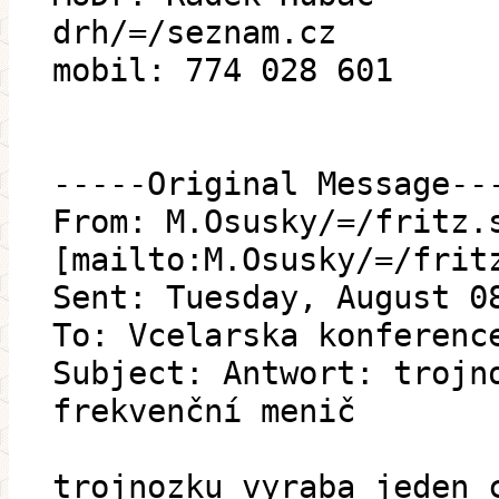
drh/=/seznam.cz
mobil: 774 028 601
-----Original Message--
From: M.Osusky/=/fritz.
[mailto:M.Osusky/=/frit
Sent: Tuesday, August 0
To: Vcelarska konferenc
Subject: Antwort: trojn
frekvenční menič
trojnozku vyraba jeden 