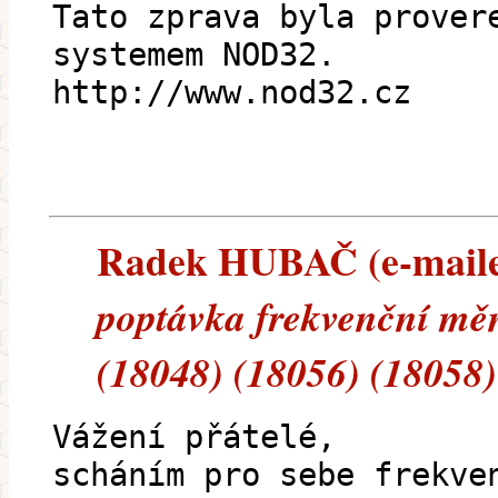
Tato zprava byla prover
systemem NOD32.
http://www.nod32.cz
Radek HUBAČ (e-mailem
poptávka frekvenční mě
(18048) (18056) (18058)
Vážení přátelé,
scháním pro sebe frekve