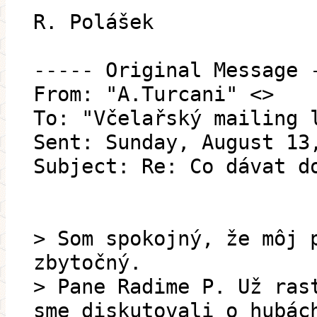
R. Polášek
----- Original Message 
From: "A.Turcani" <>
To: "Včelařský mailing 
Sent: Sunday, August 13
Subject: Re: Co dávat d
> Som spokojný, že môj 
zbytočný.
> Pane Radime P. Už ras
sme diskutovali o hubác