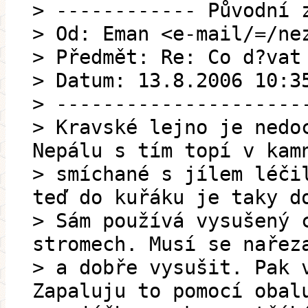
> ------------ Původní 
> Od: Eman <e-mail/=/ne
> Předmět: Re: Co d?vat
> Datum: 13.8.2006 10:3
> ---------------------
> Kravské lejno je nedo
Nepálu s tím topí v kam
> smíchané s jílem léči
teď do kuřáku je taky d
> Sám používá vysušený 
stromech. Musí se nařez
> a dobře vysušit. Pak 
Zapaluju to pomocí obal