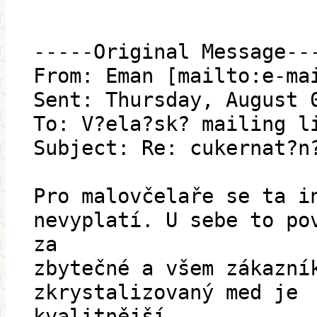
-----Original Message--
From: Eman [mailto:e-ma
Sent: Thursday, August 
To: V?ela?sk? mailing l
Subject: Re: cukernat?n
Pro malovčelaře se ta i
nevyplatí. U sebe to po
za
zbytečné a všem zákazní
zkrystalizovaný med je
kvalitnější