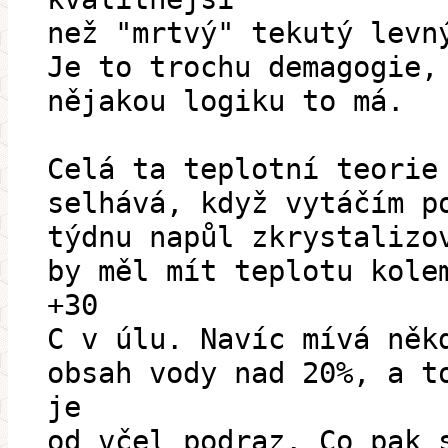
než "mrtvý" tekutý levn
Je to trochu demagogie,
nějakou logiku to má.
Celá ta teplotní teorie
selhává, když vytáčím p
týdnu napůl zkrystalizo
by měl mít teplotu kole
+30
C v úlu. Navíc mívá něk
obsah vody nad 20%, a t
je
od včel podraz. Co pak 