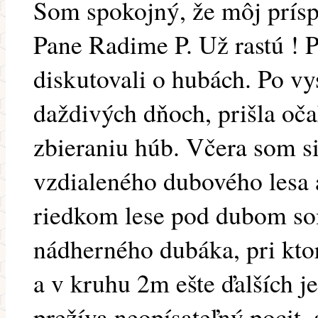
Som spokojný, že môj prísp
Pane Radime P. Už rastú ! 
diskutovali o hubách. Po vy
daždivých dňoch, prišla oč
zbieraniu húb. Včera som si
vzdialeného dubového lesa 
riedkom lese pod dubom so
nádherného dubáka, pri ktor
a v kruhu 2m ešte ďalších j
prežíva neopísateľný pocit, 