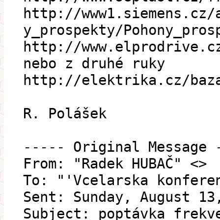
http://www1.siemens.cz/
y_prospekty/Pohony_pros
http://www.elprodrive.c
nebo z druhé ruky
http://elektrika.cz/baz
R. Polášek
----- Original Message 
From: "Radek HUBAČ" <>
To: "'Vcelarska konfere
Sent: Sunday, August 13
Subject: poptávka frekv