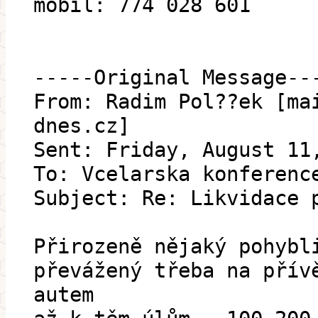
mobil: 774 028 601
-----Original Message--
From: Radim Pol??ek [ma
dnes.cz]
Sent: Friday, August 11
To: Vcelarska konferenc
Subject: Re: Likvidace 
Přirozeně nějaký pohybl
převážený třeba na přív
autem