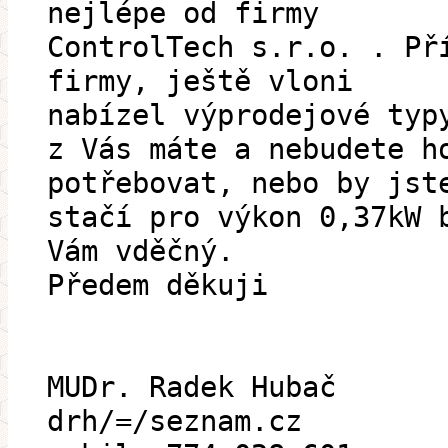
nejlépe od firmy
ControlTech s.r.o. . Př
firmy, ještě vloni
nabízel výprodejové typ
z Vás máte a nebudete h
potřebovat, nebo by jst
stačí pro výkon 0,37kW 
Vám vděčný.
Předem děkuji
MUDr. Radek Hubač
drh/=/seznam.cz