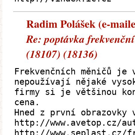
Radim Polášek (e-mailem
Re: poptávka frekvenční
(18107) (18136)
Frekvenčních měničů je 
nepoužívají nějaké vyso
firmy si je většinou ko
cena.
Hned z první obrazovky 
http://www.avetop.cz/au
http://www.seplast.cz/f