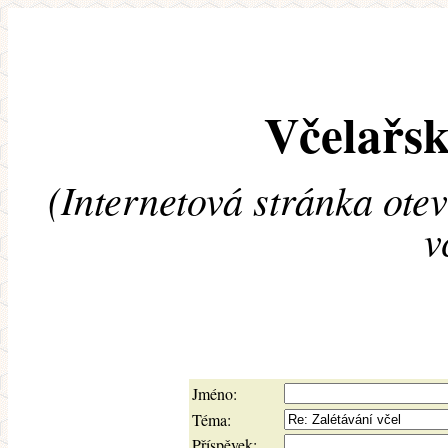
Včelařsk
(Internetová stránka ote
v
Jméno:
Téma:
Příspěvek: