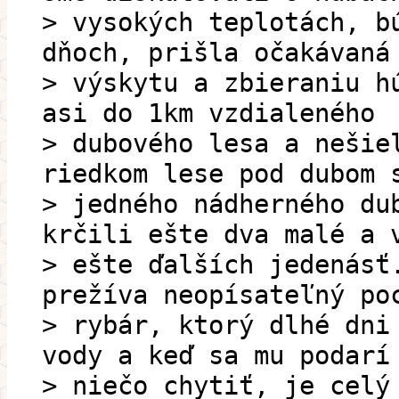
> vysokých teplotách, b
dňoch, prišla očakávaná
> výskytu a zbieraniu h
asi do 1km vzdialeného
> dubového lesa a nešie
riedkom lese pod dubom 
> jedného nádherného du
krčili ešte dva malé a 
> ešte ďalších jedenásť
prežíva neopísateľný po
> rybár, ktorý dlhé dni
vody a keď sa mu podarí
> niečo chytiť, je celý