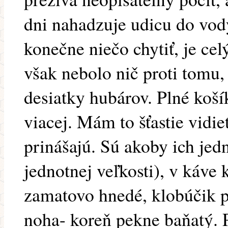
dni nahadzuje udicu do vod
konečne niečo chytiť, je cel
však nebolo nič proti tomu, 
desiatky hubárov. Plné koš
viacej. Mám to šťastie vidie
prinášajú. Sú akoby ich jed
jednotnej veľkosti), v káve
zamatovo hnedé, klobúčik pr
noha- koreň pekne baňatý. P