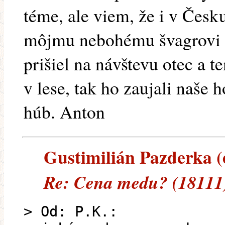
téme, ale viem, že i v Česk
môjmu nebohému švagrovi (
prišiel na návštevu otec a t
v lese, tak ho zaujali naše
húb. Anton
Gustimilián Pazderka (e
Re: Cena medu? (18111
> Od: P.K.: