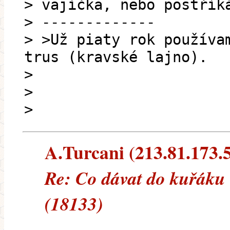
> vajíčka, nebo postřík
> -------------
> >Už piaty rok používa
trus (kravské lajno).
>
>
>
A.Turcani (213.81.173.5)
Re: Co dávat do kuřáku 
(18133)