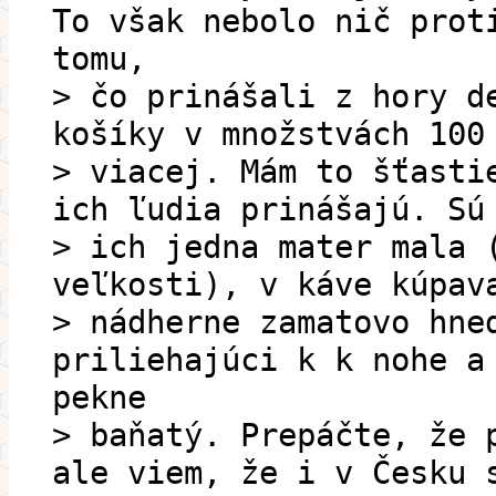
To však nebolo nič prot
tomu,
> čo prinášali z hory d
košíky v množstvách 100
> viacej. Mám to šťasti
ich ľudia prinášajú. Sú
> ich jedna mater mala 
veľkosti), v káve kúpav
> nádherne zamatovo hne
priliehajúci k k nohe a
pekne
> baňatý. Prepáčte, že 
ale viem, že i v Česku 