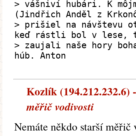
> vášniví hubári. K môj
(Jindřich Anděl z Krkon
> prišiel na návštevu o
keď rástli bol v lese, 
> zaujali naše hory boh
húb. Anton
Kozlík (194.212.232.6) -
měřič vodivosti
Nemáte někdo starší měřič 