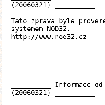
(20060321) __________
Tato zprava byla prover
systemem NOD32.
http://www.nod32.cz
__________ Informace od
(20060321) __________