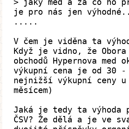
> jaký med a za co ho p
je pro nás jen výhodné.
.....
V čem je viděna ta výho
Když je vidno, že Obora
obchodů Hypernova med o
výkupní cena je od 30 -
nejnižší výkupní ceny u
měsícem)
Jaká je tedy ta výhoda 
ČSV? Že dělá a je ve sv