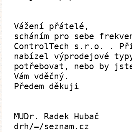
Vážení přátelé,
scháním pro sebe frekve
ControlTech s.r.o. . Př
nabízel výprodejové typ
potřebovat, nebo by jst
Vám vděčný.
Předem děkuji
MUDr. Radek Hubač
drh/=/seznam.cz