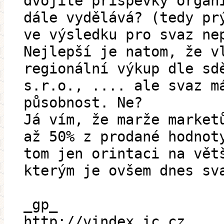
dvojité příspěvky organ
dále vydělává? (tedy pr
ve výsledku pro svaz ne
Nejlepší je natom, že v
regionální výkup dle sd
s.r.o., .... ale svaz m
působnost. Ne?
Já vím, že marže market
až 50% z prodané hodnot
tom jen orintaci na vět
kterým je ovšem dnes sv
_gp_
http://vindex.ic.cz