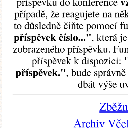
v
příspěvku do konference
případě, že reagujete na něk
to důsledně čiňte pomocí 
příspěvek číslo..."
, která j
zobrazeného příspěvku. Fun
příspěvek k dispozici:
příspěvek."
, bude správně 
dbát výše u
Zběžn
Archiv Včel