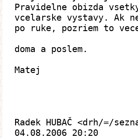
Pravidelne obizda vsetk
vcelarske vystavy. Ak n
po ruke, pozriem to vec
doma a poslem.
Matej
Radek HUBAČ <drh/=/sezn
04.08.2006 20:20