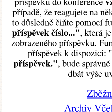
v
příspěvku do konference
případě, že reagujete na něk
to důsledně čiňte pomocí 
příspěvek číslo..."
, která j
zobrazeného příspěvku. Fun
příspěvek k dispozici:
příspěvek."
, bude správně 
dbát výše u
Zběžn
Archiv Včel