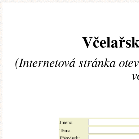
Včelařsk
(Internetová stránka ote
v
Jméno:
Téma:
Příspěvek: