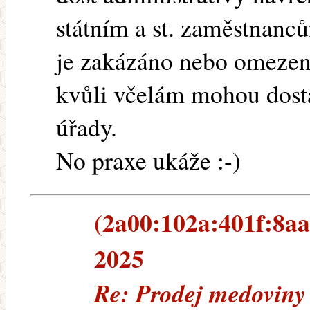
státním a st. zaměstnanc
je zakázáno nebo omezeno
kvůli včelám mohou dosta
úřady.
No praxe ukáže :-)
(2a00:102a:401f:8aa5
2025
Re: Prodej medoviny 