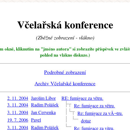
Včelařská konference
(Zběžné zobrazení - vlákno)
ím okně, kliknutím na "jméno autora" si zobrazíte příspěvek ve zvláš
pohled na vlákno diskuze.)
Podrobné zobrazení
Archiv Včelařské konference
2. 11. 2004
Jarolím Libor
RE: fumigace za větru.
3. 11. 2004
Radim Polášek
Re: fumigace za větru.
3. 11. 2004
Jan Cervenka
Re: fumigace za vĂ¬tru.
19. 7. 2006
Pavel
dotaz
3. 11. 2004
Radim Polášek
Re: fumigace za vitru.