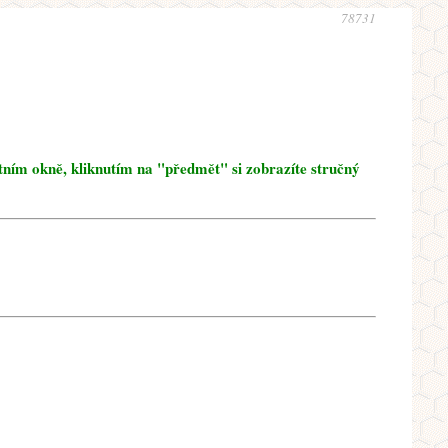
78731
tním okně, kliknutím na "předmět" si zobrazíte stručný