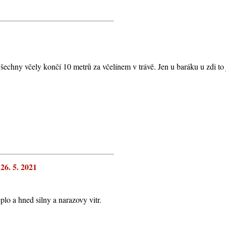
že všechny včely končí 10 metrů za včelínem v trávě. Jen u baráku u zdi to
 26. 5. 2021
plo a hned silny a narazovy vitr.