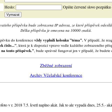
Heslo:
Opište červené slovo pozpátku
vašeho příspěvku bude zobrazena IP adresa, ze které příspěvek odesílá
Délka příspěvku je omezena na 10000 znaků.
vždy vyplnili kolonku "téma".
íspěvku do konference
V případě, že reag
k číslo..."
, která je k dispozici vpravo vedle každého zobrazeného pří
 na tento příspěvek."
, bude správně fungovat jen v případě, že budet
Zběžné zobrazení
Archiv Včelařské konference
to v r. 2018 7.5. kvetl naplno akát. Jak to ale vypadá dnes, 25.5.- akát