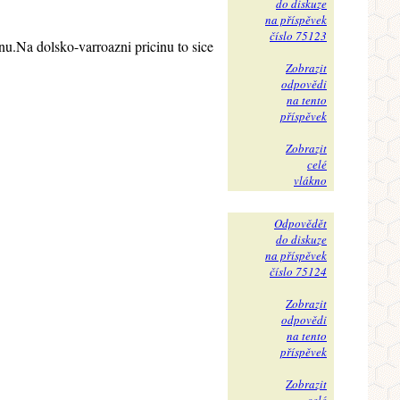
do diskuze
na příspěvek
číslo 75123
u.Na dolsko-varroazni pricinu to sice
Zobrazit
odpovědi
na tento
příspěvek
Zobrazit
celé
vlákno
Odpovědět
do diskuze
na příspěvek
číslo 75124
Zobrazit
odpovědi
na tento
příspěvek
Zobrazit