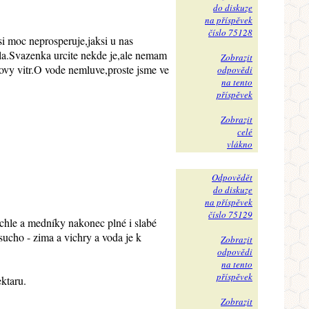
do diskuze
na příspěvek
číslo 75128
si moc neprosperuje,jaksi u nas
yla.Svazenka urcite nekde je,ale nemam
Zobrazit
zovy vitr.O vode nemluve,proste jsme ve
odpovědi
na tento
příspěvek
Zobrazit
celé
vlákno
Odpovědět
do diskuze
na příspěvek
číslo 75129
rychle a medníky nakonec plné i slabé
sucho - zima a vichry a voda je k
Zobrazit
odpovědi
na tento
příspěvek
ektaru.
Zobrazit