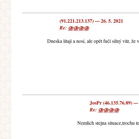
(91.221.213.137) --- 26. 5. 2021
Re: ⛈⛈⛈⛈
Dneska lítají a nosí, ale opět fučí silný vítr, 
JosPr (46.135.76.89) ---
Re: ⛈⛈⛈⛈
Nemlich stejna situace,trochu te