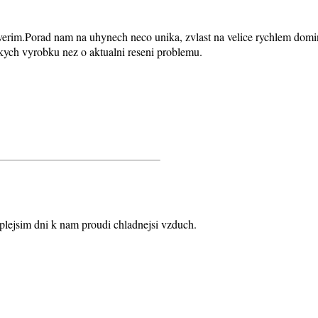
verim.Porad nam na uhynech neco unika, zvlast na velice rychlem domin
skych vyrobku nez o aktualni reseni problemu.
eplejsim dni k nam proudi chladnejsi vzduch.