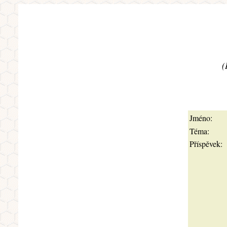
(
Jméno:
Téma:
Příspěvek: