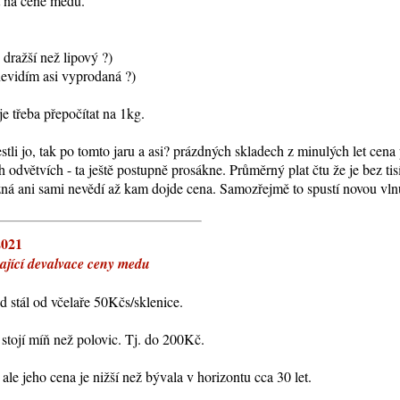
t na ceně medu.
dražší než lipový ?)
nevidím asi vyprodaná ?)
je třeba přepočítat na 1kg.
jestli jo, tak po tomto jaru a asi? prázdných skladech z minulých let ce
ch odvětvích - ta ještě postupně prosákne. Průměrný plat čtu že je bez t
ná ani sami nevědí až kam dojde cena. Samozřejmě to spustí novou vlnu 
2021
cí devalvace ceny medu
d stál od včelaře 50Kčs/sklenice.
 stojí míň než polovic. Tj. do 200Kč.
ale jeho cena je nižší než bývala v horizontu cca 30 let.