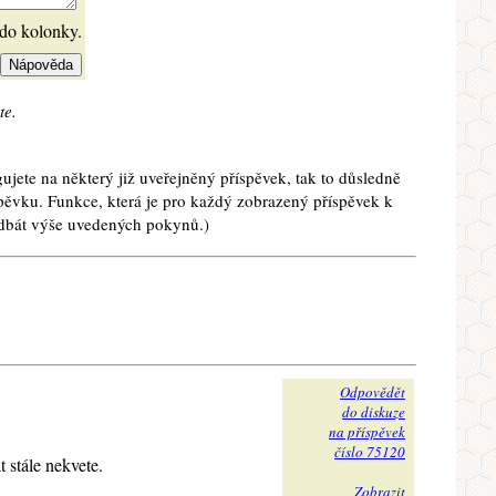
 do kolonky.
te.
ujete na některý již uveřejněný příspěvek, tak to důsledně
spěvku. Funkce, která je pro každý zobrazený příspěvek k
e dbát výše uvedených pokynů.)
Odpovědět
do diskuze
na příspěvek
číslo 75120
 stále nekvete.
Zobrazit