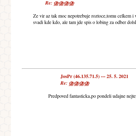
Re: ⛈⛈⛈⛈
Ze vir az tak moc nepotrebuje roztoce,tomu celkem i 
svadi kde kdo, ale tam jde spis o lobing za odber dol
JosPr (46.135.71.5) --- 25. 5. 2021
Re: ⛈⛈⛈⛈
Predpoved fantasticka,po pondeli udajne nejt