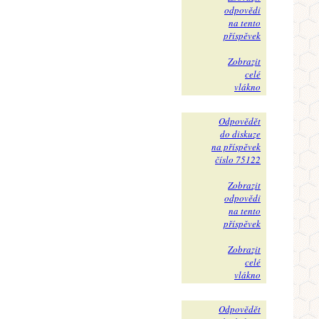
odpovědi
na tento
příspěvek
Zobrazit
celé
vlákno
Odpovědět
do diskuze
na příspěvek
číslo 75122
Zobrazit
odpovědi
na tento
příspěvek
Zobrazit
celé
vlákno
Odpovědět