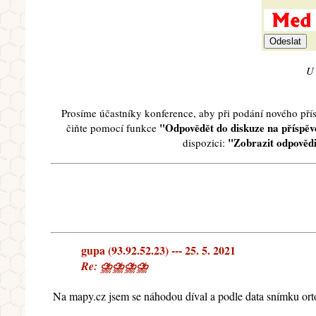
U 
Prosíme účastníky konference, aby při podání nového př
"Odpovědět do diskuze na příspěve
čiňte pomocí funkce
"Zobrazit odpovědi
dispozici:
gupa (93.92.52.23) --- 25. 5. 2021
Re: ⛈⛈⛈⛈
Na mapy.cz jsem se náhodou díval a podle data snímku ortofo