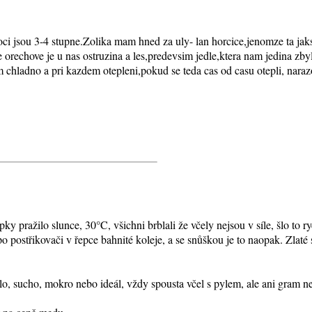
ci jsou 3-4 stupne.Zolika mam hned za uly- lan horcice,jenomze ta jak
 orechove je u nas ostruzina a les,predevsim jedle,ktera nam jedina zb
 chladno a pri kazdem otepleni,pokud se teda cas od casu otepli, nara
ky pražilo slunce, 30°C, všichni brblali že včely nejsou v síle, šlo to 
o postřikovači v řepce bahnité koleje, a se snůškou je to naopak. Zlaté 
plo, sucho, mokro nebo ideál, vždy spousta včel s pylem, ale ani gram n