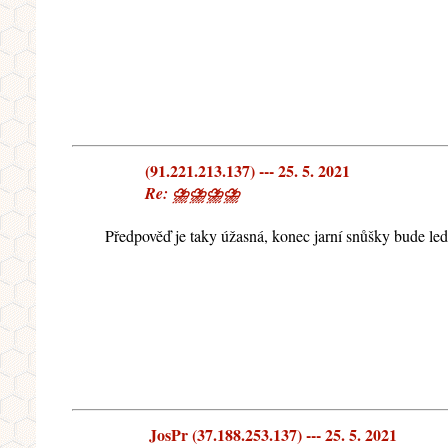
(91.221.213.137) --- 25. 5. 2021
Re: ⛈⛈⛈⛈
Předpověď je taky úžasná, konec jarní snůšky bude leda
JosPr (37.188.253.137) --- 25. 5. 2021