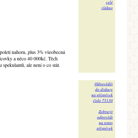
celé
vlákno
na poletí nahoru, plus 3% všeobecná
isícovky a něco 40 000kč. Těch
spekulantů, ale není o co stát.
Odpovědět
do diskuze
na příspěvek
číslo 75130
Zobrazit
odpovědi
na tento
příspěvek