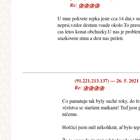
Re: ⛈⛈⛈⛈
U mne pokvete repka jeste cca 14 dni,v no
neprsi,vzdor destum vsude okolo.To prave
cas letos konat obchuzky.U nas je problem
srazkovem stinu a dest nas preleti.
(91.221.213.137) --- 26. 5. 2021
Re: ⛈⛈⛈⛈
Co pamatuju tak byly suché roky, do řep
včelstva se staršími matkami! Teď jsou p
ničemu.
Hořčici jsem měl několikrát, ať bylo te