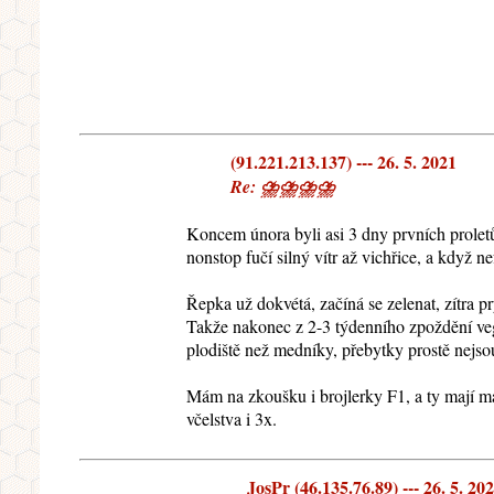
(91.221.213.137) --- 26. 5. 2021
Re: ⛈⛈⛈⛈
Koncem února byli asi 3 dny prvních proletů
nonstop fučí silný vítr až vichřice, a když ne
Řepka už dokvétá, začíná se zelenat, zítra p
Takže nakonec z 2-3 týdenního zpoždění veget
plodiště než medníky, přebytky prostě nejsou,
Mám na zkoušku i brojlerky F1, a ty mají mad
včelstva i 3x.
JosPr (46.135.76.89) --- 26. 5. 20