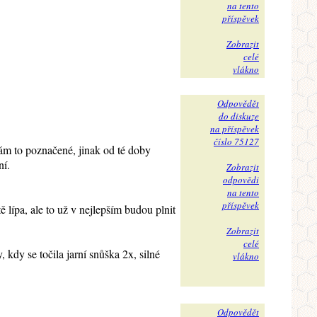
na tento
příspěvek
Zobrazit
celé
vlákno
Odpovědět
do diskuze
na příspěvek
číslo 75127
mám to poznačené, jinak od té doby
ní.
Zobrazit
odpovědi
na tento
příspěvek
 lípa, ale to už v nejlepším budou plnit
Zobrazit
celé
 kdy se točila jarní snůška 2x, silné
vlákno
Odpovědět