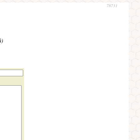
78731
ů)