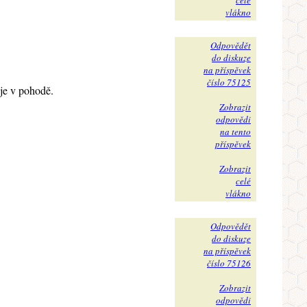
celé
vlákno
Odpovědět
do diskuze
na příspěvek
číslo 75125
 je v pohodě.
Zobrazit
odpovědi
na tento
příspěvek
Zobrazit
celé
vlákno
Odpovědět
do diskuze
na příspěvek
číslo 75126
Zobrazit
odpovědi