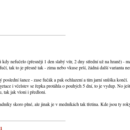
 kdy nefučelo (přesněji 1 den slabý vítr, 2 dny střední už na hraně) - 
fučí, tak to je přesně tak - zima nebo vkuse prší, žádná další varianta ne
rý poslední šance - zase fučák a pak ochlazení a tím jarní snůška končí.
ace i včelstev se řepka protáhla o pouhých 5 dní, to je vydup. No ještě
 tak jak vloni i předloni.
níky skoro plné, ale jinak je v medníkách tak třetina. Kde jsou ty roky,
21