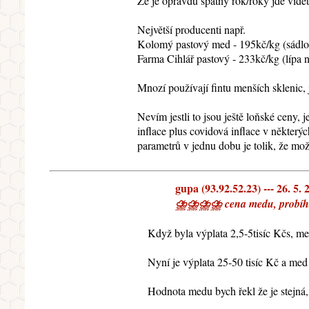
Že je opravdu špatný rok/roky jde vidě
Největší producenti např.
Kolomý pastový med - 195kč/kg (sádlo 
Farma Cihlář pastový - 233kč/kg (lípa 
Mnozí používají fintu menších sklenic, 
Nevím jestli to jsou ještě loňské ceny, 
inflace plus covidová inflace v některý
parametrů v jednu dobu je tolik, že mož
gupa (93.92.52.23) --- 26. 5. 
⛈⛈⛈⛈ cena medu, probíhají
Když byla výplata 2,5-5tisíc Kčs, me
Nyní je výplata 25-50 tisíc Kč a med
Hodnota medu bych řekl že je stejná, 