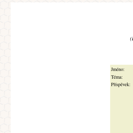
(
Jméno:
Téma:
Příspěvek: