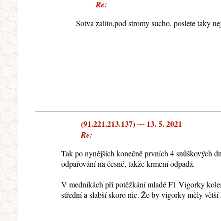
Re:
Sotva zalito,pod stromy sucho, poslete taky n
(91.221.213.137) --- 13. 5. 2021
Re:
Tak po nynějších konečně prvních 4 snůškových dnec
odpařování na česně, takže krmení odpadá.
V medníkách při potěžkání mladé F1 Vigorky kolem 1
střední a slabší skoro nic. Že by vigorky měly větš