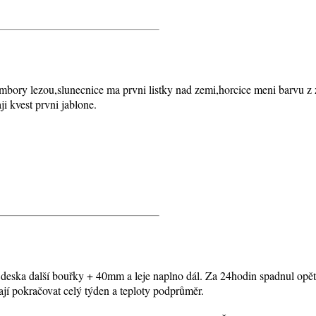
mbory lezou,slunecnice ma prvni listky nad zemi,horcice meni barvu z 
i kvest prvni jablone.
eska další bouřky + 40mm a leje naplno dál. Za 24hodin spadnul opět
jí pokračovat celý týden a teploty podprůměr.