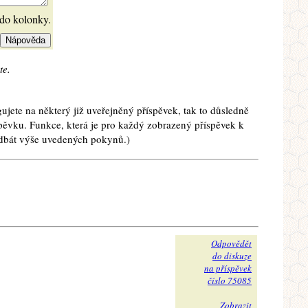
 do kolonky.
te.
ujete na některý již uveřejněný příspěvek, tak to důsledně
spěvku. Funkce, která je pro každý zobrazený příspěvek k
e dbát výše uvedených pokynů.)
Odpovědět
do diskuze
na příspěvek
číslo 75085
Zobrazit