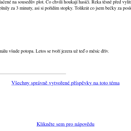
ačené na sousedův plot. Co chvili houkají hasiči. Řeka těsně před vyli
nily za 3 minuty, asi si pořídím stopky. Tolikrát co jsem bečky za posle
lu všude potopa. Letos se tvoří jezera už teď o měsíc dřív.
Všechny správně vytvořené příspěvky na toto téma
Klikněte sem pro nápovědu