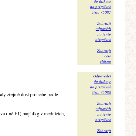
do diskuze
na příspěvek
číslo 75087
Zobrazit
odpovědi
na tento
příspěvek
Zobrazit
celé
vlákno
Odpovědět
do diskuze
na příspěvek
číslo 75088
aly zřejmě dost pro sebe podle
Zobrazit
odpovědi
tva ( né F1) mají 4kg v mednících,
na tento
příspěvek
Zobrazit