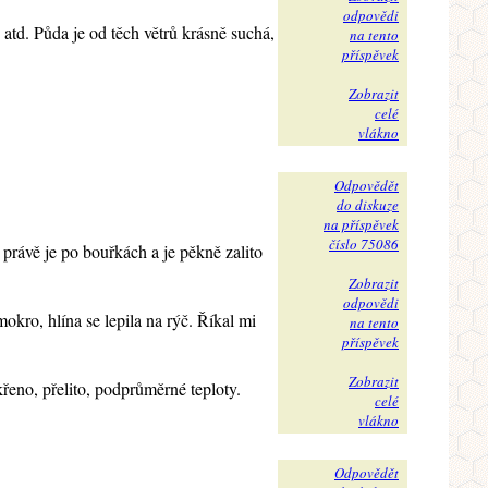
odpovědi
atd. Půda je od těch větrů krásně suchá,
na tento
příspěvek
Zobrazit
celé
vlákno
Odpovědět
do diskuze
na příspěvek
číslo 75086
, právě je po bouřkách a je pěkně zalito
Zobrazit
odpovědi
okro, hlína se lepila na rýč. Říkal mi
na tento
příspěvek
Zobrazit
řeno, přelito, podprůměrné teploty.
celé
vlákno
Odpovědět