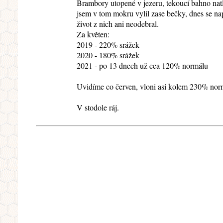
Brambory utopené v jezeru, tekoucí bahno natl
jsem v tom mokru vylil zase bečky, dnes se napl
život z nich ani neodebral.
Za květen:
2019 - 220% srážek
2020 - 180% srážek
2021 - po 13 dnech už cca 120% normálu
Uvidíme co červen, vloni asi kolem 230% normá
V stodole ráj.