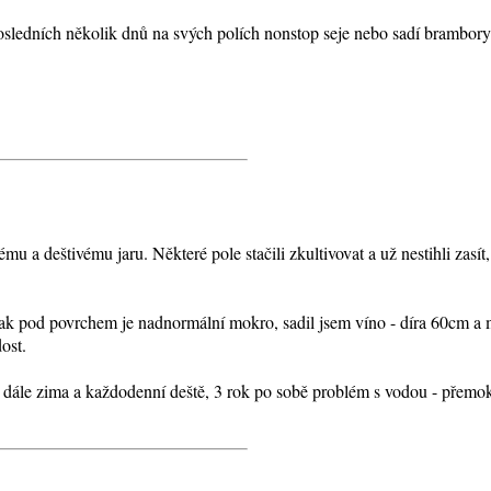
osledních několik dnů na svých polích nonstop seje nebo sadí brambory 
u a deštivému jaru. Některé pole stačili zkultivovat a už nestihli zasít
inak pod povrchem je nadnormální mokro, sadil jsem víno - díra 60cm a m
ost.
, dále zima a každodenní deště, 3 rok po sobě problém s vodou - přemok