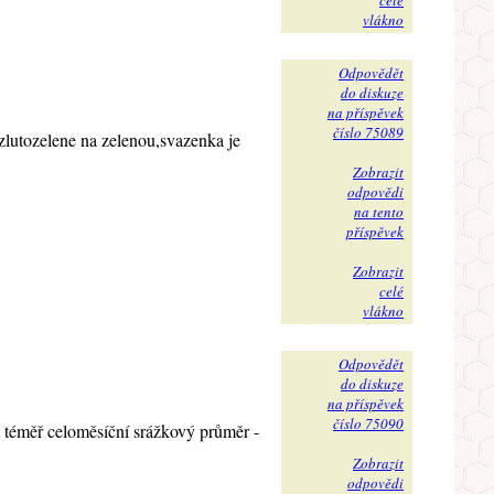
celé
vlákno
Odpovědět
do diskuze
na příspěvek
číslo 75089
zlutozelene na zelenou,svazenka je
Zobrazit
odpovědi
na tento
příspěvek
Zobrazit
celé
vlákno
Odpovědět
do diskuze
na příspěvek
číslo 75090
 téměř celoměsíční srážkový průměr -
Zobrazit
odpovědi