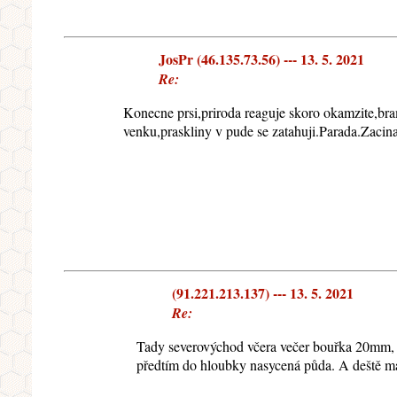
JosPr (46.135.73.56) --- 13. 5. 2021
Re:
Konecne prsi,priroda reaguje skoro okamzite,bra
venku,praskliny v pude se zatahuji.Parada.Zacinaj
(91.221.213.137) --- 13. 5. 2021
Re:
Tady severovýchod včera večer bouřka 20mm, d
předtím do hloubky nasycená půda. A deště ma