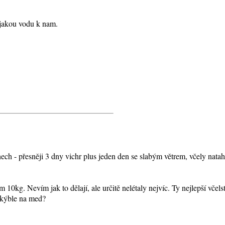
ejakou vodu k nam.
h - přesněji 3 dny vichr plus jeden den se slabým větrem, včely natah
0kg. Nevím jak to dělají, ale určitě nelétaly nejvíc. Ty nejlepší včels
í kýble na med?