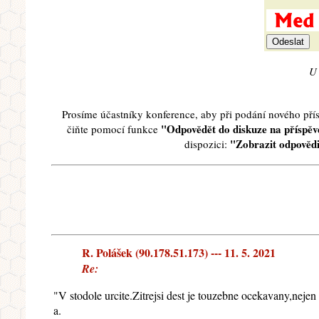
U 
Prosíme účastníky konference, aby při podání nového př
"Odpovědět do diskuze na příspěve
čiňte pomocí funkce
"Zobrazit odpovědi
dispozici:
R. Polášek (90.178.51.173) --- 11. 5. 2021
Re:
"V stodole urcite.Zitrejsi dest je touzebne ocekavany,nejen
a.