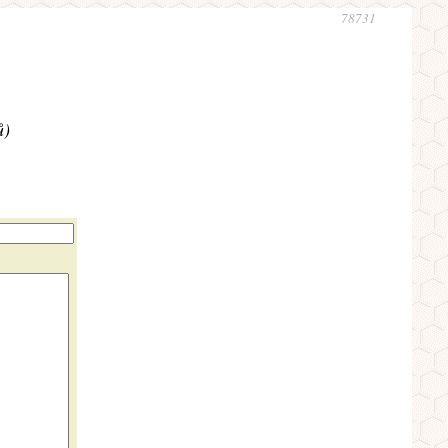
78731
ů)