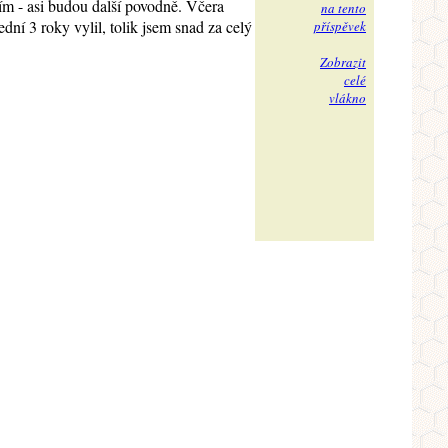
tím - asi budou další povodně. Včera
na tento
dní 3 roky vylil, tolik jsem snad za celý
příspěvek
Zobrazit
celé
vlákno