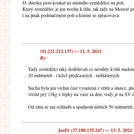
JJ, dneska jsem koukal na místního zemědělce na poli.
Který zemědělec je jen trochu k dílu, tak tady na Moravě p
i na jinak podmáčeném poli a krásně se zpracovává.
(91.221.213.137) --- 12. 5. 2021
Re:
Tady zemědělci taky dodělávali co nestihly kvůli studeném
20 milimetrů - i když předčasných - nehlášených.
Suchá byla jen vrchní část vysušená z větrů a slunce, j
včelař prý 13kg z řepky na váze za den, vody je na SV d
Od zítra se má ochladit a spadnout dalších 50 milimetrů
JosPr (37.188.135.247) --- 13. 5. 2021