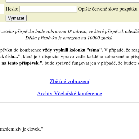
Heslo:
Opište červené slovo pozpátku
vašeho příspěvku bude zobrazena IP adresa, ze které příspěvek odesílá
Délka příspěvku je omezena na 10000 znaků.
vždy vyplnili kolonku "téma".
íspěvku do konference
V případě, že reag
k číslo..."
, která je k dispozici vpravo vedle každého zobrazeného pří
 na tento příspěvek."
, bude správně fungovat jen v případě, že budet
Zběžné zobrazení
Archiv Včelařské konference
 medem ziv je clovek."