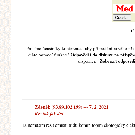
U 
Prosíme účastníky konference, aby při podání nového př
"Odpovědět do diskuze na příspěve
čiňte pomocí funkce
"Zobrazit odpovědi
dispozici:
Zdeněk (93.89.102.199) --- 7. 2. 2021
Re: tak jak dál
Já nemusím řešit emisní třídu,komín topím ekologicky elekt