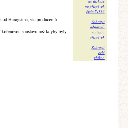
do diskuze
na příspěvek
číslo 74836
tuji od Haragsima, víc producentů
Zobrazit
odpovědi
jší kořenovou soustavu než kdyby byly
na tento
příspěvek
Zobrazit
celé
vlákno