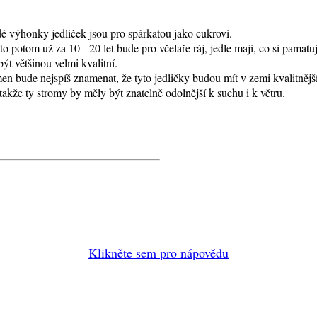
ladé výhonky jedliček jsou pro spárkatou jako cukroví.
k to potom už za 10 - 20 let bude pro včelaře ráj, jedle mají, co si pama
t většinou velmi kvalitní.
men bude nejspíš znamenat, že tyto jedličky budou mít v zemi kvalitně
akže ty stromy by měly být znatelně odolnější k suchu i k větru.
Klikněte sem pro nápovědu