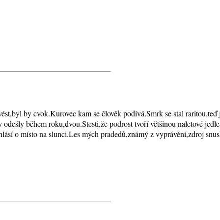
ivést,byl by cvok.Kurovec kam se člověk podívá.Smrk se stal raritou,te
y odešly během roku,dvou.Stesti,že podrost tvoří většinou naletové jedl
 hlásí o místo na slunci.Les mých pradedů,známý z vyprávění,zdroj snusk