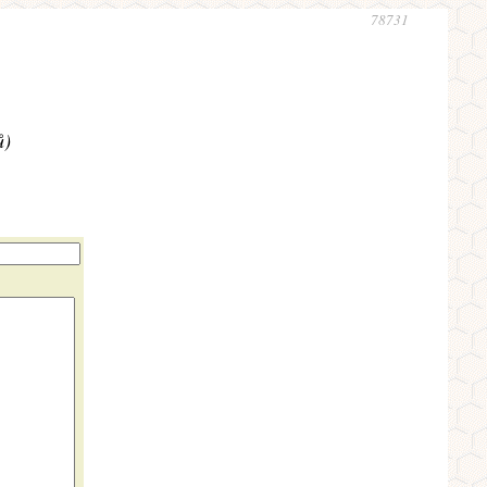
78731
ů)