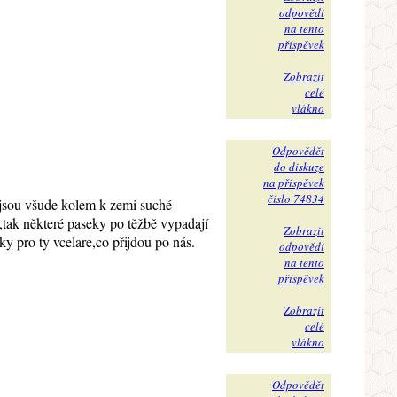
odpovědi
na tento
příspěvek
Zobrazit
celé
vlákno
Odpovědět
do diskuze
na příspěvek
číslo 74834
ď jsou všude kolem k zemi suché
e,tak některé paseky po těžbě vypadají
Zobrazit
y pro ty vcelare,co přijdou po nás.
odpovědi
na tento
příspěvek
Zobrazit
celé
vlákno
Odpovědět