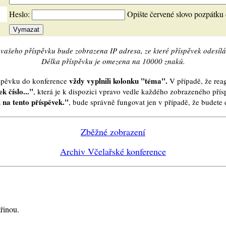
Heslo:
Opište červené slovo pozpátku
vašeho příspěvku bude zobrazena IP adresa, ze které příspěvek odesílá
Délka příspěvku je omezena na 10000 znaků.
vždy vyplnili kolonku "téma".
íspěvku do konference
V případě, že reag
k číslo..."
, která je k dispozici vpravo vedle každého zobrazeného pří
 na tento příspěvek."
, bude správně fungovat jen v případě, že budet
Zběžné zobrazení
Archiv Včelařské konference
řinou.