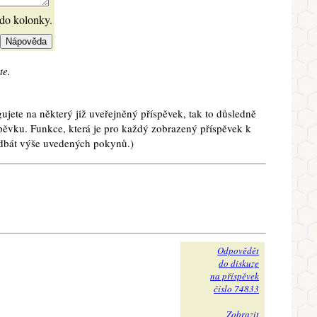
 do kolonky.
te.
ujete na některý již uveřejněný příspěvek, tak to důsledně
spěvku. Funkce, která je pro každý zobrazený příspěvek k
e dbát výše uvedených pokynů.)
Odpovědět
do diskuze
na příspěvek
číslo 74833
Zobrazit