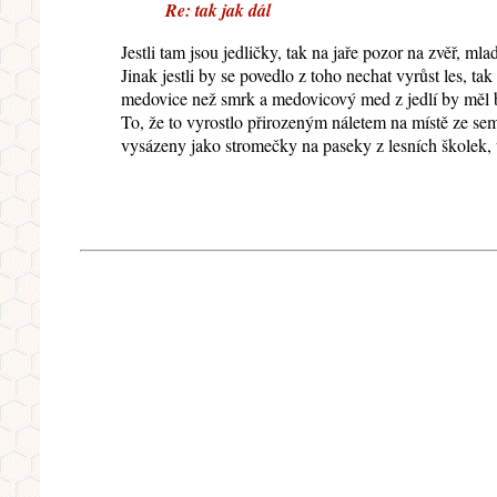
Re: tak jak dál
Jestli tam jsou jedličky, tak na jaře pozor na zvěř, m
Jinak jestli by se povedlo z toho nechat vyrůst les, ta
medovice než smrk a medovicový med z jedlí by měl bý
To, že to vyrostlo přirozeným náletem na místě ze se
vysázeny jako stromečky na paseky z lesních školek, t