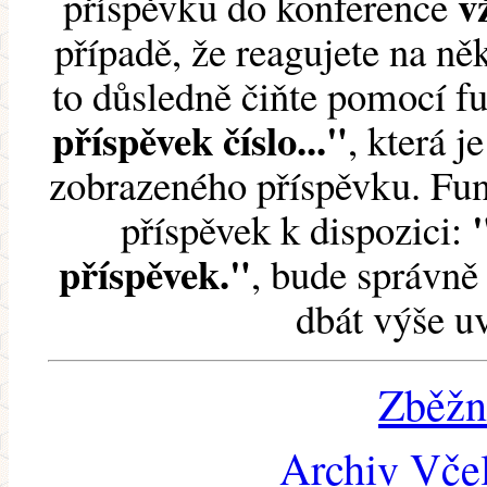
v
příspěvku do konference
případě, že reagujete na něk
to důsledně čiňte pomocí 
příspěvek číslo..."
, která j
zobrazeného příspěvku. Fun
příspěvek k dispozici:
příspěvek."
, bude správně 
dbát výše u
Zběžn
Archiv Včel