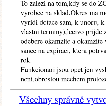
To zalezi na tom,kdy se do ZO
vyrobce na sklad.Okres ma mo
vyridi dotace sam, k unoru, k
vlastni terminy),lecivo prijd
odebere okamzite a okamzite 
sance na expiraci, ktera potrva
rok.
Funkcionari jsou opet jen vy
neni,obrostou mechem,protoze
Všechny správně vytvo