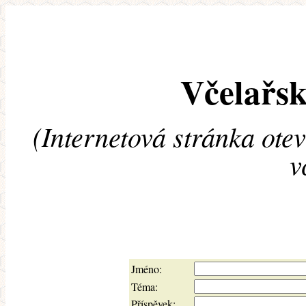
Včelařsk
(Internetová stránka ote
v
Jméno:
Téma:
Příspěvek: