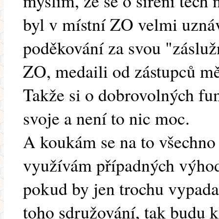
myslím, že se o šíření těch 
byl v místní ZO velmi uznáv
poděkování za svou "záslužn
ZO, medaili od zástupců měs
Takže si o dobrovolných f
svoje a není to nic moc.
A koukám se na to všechno
využívám případných výhod 
pokud by jen trochu vypadal
toho sdružování, tak budu k