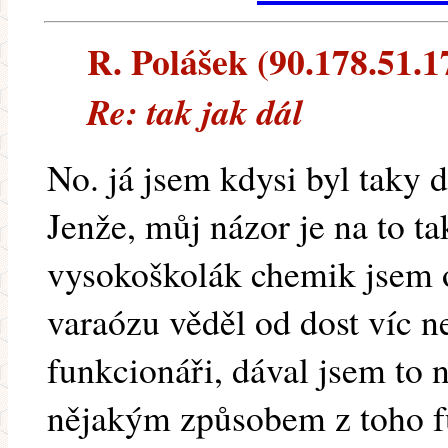
R. Polášek (90.178.51.17
Re: tak jak dál
No. já jsem kdysi byl taky 
Jenže, můj názor je na to ta
vysokoškolák chemik jsem o
varaózu věděl od dost víc ne
funkcionáři, dával jsem to n
nějakým způsobem z toho f