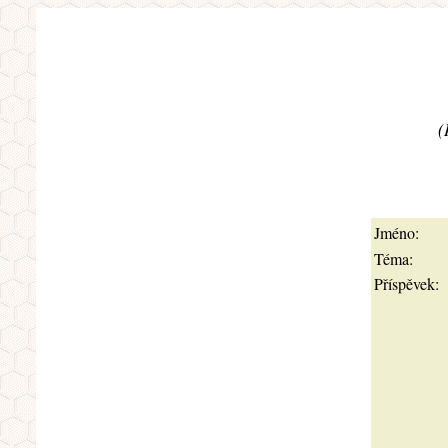
(
Jméno:
Téma:
Příspěvek: