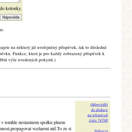
 do kolonky.
te.
ujete na některý již uveřejněný příspěvek, tak to důsledně
spěvku. Funkce, která je pro každý zobrazený příspěvek k
e dbát výše uvedených pokynů.)
Odpovědět
do diskuze
na příspěvek
číslo 74708
o v tomhle nestastnem spolku plnem
nost,propagovat vcelareni atd.To ze si
Zobrazit