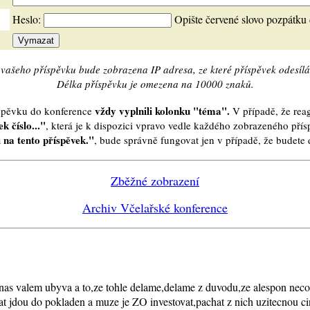
Heslo:
Opište červené slovo pozpátku
vašeho příspěvku bude zobrazena IP adresa, ze které příspěvek odesílá
Délka příspěvku je omezena na 10000 znaků.
vždy vyplnili kolonku "téma".
íspěvku do konference
V případě, že reag
k číslo..."
, která je k dispozici vpravo vedle každého zobrazeného pří
 na tento příspěvek."
, bude správně fungovat jen v případě, že budet
Zběžné zobrazení
Archiv Včelařské konference
t nas valem ubyva a to,ze tohle delame,delame z duvodu,ze alespon nec
t jdou do pokladen a muze je ZO investovat,pachat z nich uzitecnou cin