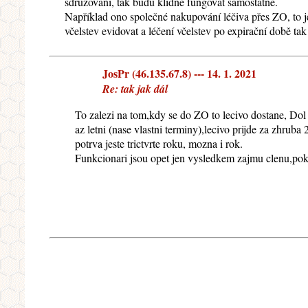
sdružování, tak budu klidně fungovat samostatně.
Například ono společné nakupování léčiva přes ZO, to je 
včelstev evidovat a léčení včelstev po expirační době 
JosPr (46.135.67.8) --- 14. 1. 2021
Re: tak jak dál
To zalezi na tom,kdy se do ZO to lecivo dostane, Dol
az letni (nase vlastni terminy),lecivo prijde za zhru
potrva jeste trictvrte roku, mozna i rok.
Funkcionari jsou opet jen vysledkem zajmu clenu,po