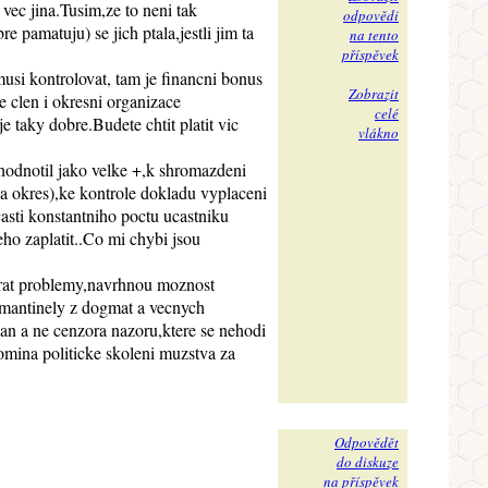
vec jina.Tusim,ze to neni tak
odpovědi
 pamatuju) se jich ptala,jestli jim ta
na tento
příspěvek
si kontrolovat, tam je financni bonus
Zobrazit
e clen i okresni organizace
celé
 taky dobre.Budete chtit platit vic
vlákno
hodnotil jako velke +,k shromazdeni
a okres),ke kontrole dokladu vyplaceni
sti konstantniho poctu ucastniku
eho zaplatit..Co mi chybi jsou
obrat problemy,navrhnou moznost
 mantinely z dogmat a vecnych
gan a ne cenzora nazoru,ktere se nehodi
omina politicke skoleni muzstva za
Odpovědět
do diskuze
na příspěvek