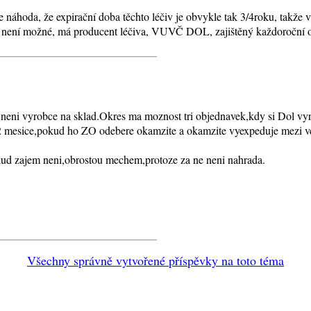
náhoda, že expirační doba těchto léčiv je obvykle tak 3/4roku, takže v s
tak není možné, má producent léčiva, VUVČ DOL, zajištěný každoroční 
 neni vyrobce na sklad.Okres ma moznost tri objednavek,kdy si Dol vyr
ba 2 mesice,pokud ho ZO odebere okamzite a okamzite vyexpeduje mezi vce
kud zajem neni,obrostou mechem,protoze za ne neni nahrada.
Všechny správně vytvořené příspěvky na toto téma