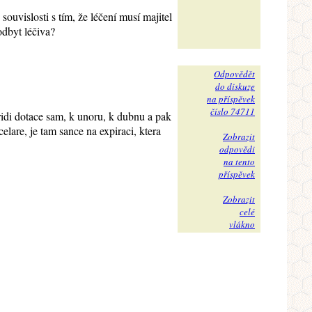
ouvislosti s tím, že léčení musí majitel
odbyt léčiva?
Odpovědět
do diskuze
na příspěvek
číslo 74711
idi dotace sam, k unoru, k dubnu a pak
lare, je tam sance na expiraci, ktera
Zobrazit
odpovědi
na tento
příspěvek
Zobrazit
celé
vlákno