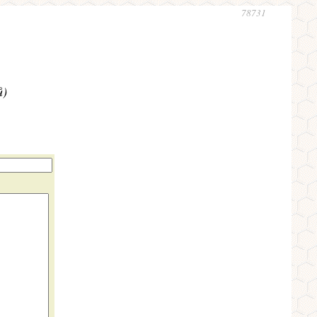
78731
ů)