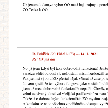
Uz jenom dodam,ze vybor OO musi hajit zajmy a potreb
ZO.Tecka k OO.
R. Polášek (90.178.51.173) --- 14. 1. 2021
Re: tak jak dál
No. já jsem kdysi byl taky dobrovolný funkcionář. Jenže
varaózu věděl od dost víc než ostatní místní zasloužilí
Pak jsem si výboru ZO přestal nějak všímat až zase po t
údivem zjistil, že ten výboru fungoval jako sociální bub
jsem už mezi dobrovolné funkcionáře nepatřil. Člověk, o
velmi uznávaný, dostával všelijaká poděkování za svou "
Takže si o dobrovolných funkcionářích ZO myslím svoje 
A koukám se na to všechno z pořádného odstupu, využív