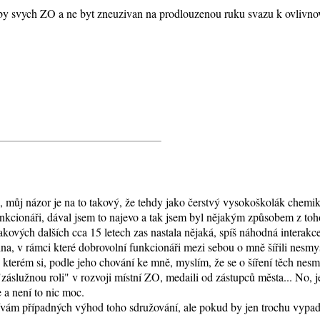
y svych ZO a ne byt zneuzivan na prodlouzenou ruku svazu k ovlivnov
, můj názor je na to takový, že tehdy jako čerstvý vysokoškolák chemi
 funkcionáři, dával jsem to najevo a tak jsem byl nějakým způsobem z to
akových dalších cca 15 letech zas nastala nějaká, spíš náhodná interak
lina, v rámci které dobrovolní funkcionáři mezi sebou o mně šířili nesmy
 kterém si, podle jeho chování ke mně, myslím, že se o šíření těch nesm
záslužnou roli" v rozvoji místní ZO, medaili od zástupců města... No, j
a není to nic moc.
ám případných výhod toho sdružování, ale pokud by jen trochu vypadal