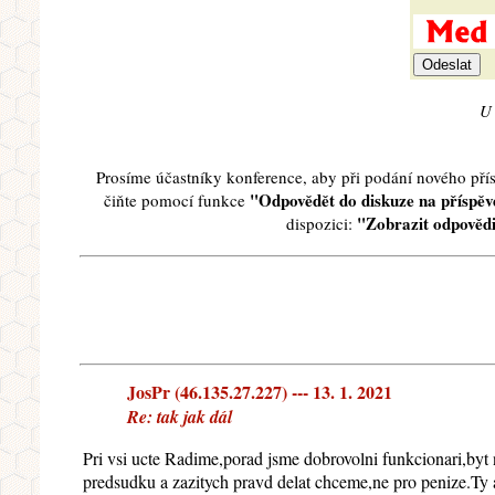
U 
Prosíme účastníky konference, aby při podání nového př
"Odpovědět do diskuze na příspěve
čiňte pomocí funkce
"Zobrazit odpovědi
dispozici:
JosPr (46.135.27.227) --- 13. 1. 2021
Re: tak jak dál
Pri vsi ucte Radime,porad jsme dobrovolni funkcionari,by
predsudku a zazitych pravd delat chceme,ne pro penize.Ty a