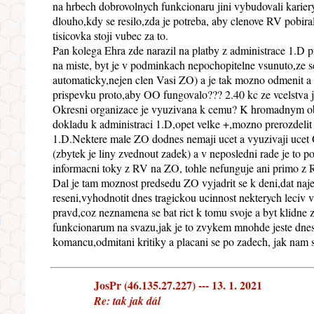
na hrbech dobrovolnych funkcionaru jini vybudovali kariery,
dlouho,kdy se resilo,zda je potreba, aby clenove RV pobiral
tisicovka stoji vubec za to.
Pan kolega Ehra zde narazil na platby z administrace 1.D
na miste, byt je v podminkach nepochopitelne vsunuto,ze se
automaticky,nejen clen Vasi ZO) a je tak mozno odmenit a zd
prispevku proto,aby OO fungovalo??? 2.40 kc ze vcelstva
Okresni organizace je vyuzivana k cemu? K hromadnym obje
dokladu k administraci 1.D,opet velke +,mozno prerozdelit
1.D.Nektere male ZO dodnes nemaji ucet a vyuzivaji ucet 
(zbytek je liny zvednout zadek) a v neposledni rade je to p
informacni toky z RV na ZO, tohle nefunguje ani primo z 
Dal je tam moznost predsedu ZO vyjadrit se k deni,dat naj
reseni,vyhodnotit dnes tragickou ucinnost nekterych leciv
pravd,coz neznamena se bat rict k tomu svoje a byt klidne 
funkcionarum na svazu,jak je to zvykem mnohde jeste dnes.
komancu,odmitani kritiky a placani se po zadech, jak nam s
JosPr (46.135.27.227) --- 13. 1. 2021
Re: tak jak dál