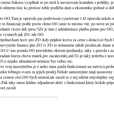
ruzne baksise,vysplhali se po nich k navazovani kontaktu s politiky, je 
i odmenu tisic kc,protoze tohle podleha dani a ekonomka (pokud si dobre
 pro OO.Tam je opravdu par podivnosti,vyuctovani 1.D opravdu nekdo mu
 to financuje podle poctu clenu OO (aniz to mozna vite, po novu uz jst
anit vicero lidi (proc?)Ze je tam z administrace platba primo pro OO,je
 je vysmech jak ZO, tak OO.
dnavkam leciv pro ZO (kdy prijdou leciva za cenu s dotaci),to bych 
 nevyuzite finance jine ZO (v ZO to nemusime nikde posilat,ale dame n
OO.U nas porada OO pravidelne okresni prednasky, taky +,pravda s uca
oradani kurzu chovu matek,pro zacatecniky,atd.To je taky potreba z nec
RV,o nejake aktualnosti nemuze byt vubec rec.
evo svuj nazor(trebas je z neho stara garda funkcionaru na mrtvici),pr
 vzdor lobingu svazu za jejich prodej.Nekde samozrejme maji nastaveny
za cernou ovci.OO bych nerusil,ale snazil se z nej udelat smysluplny or
Pak taky muze klidne odpadnout aktiv s funkcionari,ktery leckde prip
vet zavidi.