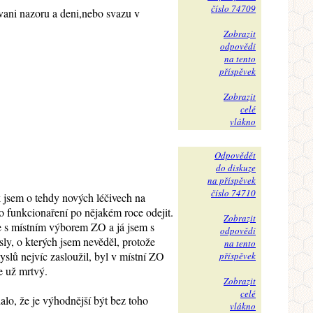
číslo 74709
ani nazoru a deni,nebo svazu v
Zobrazit
odpovědi
na tento
příspěvek
Zobrazit
celé
vlákno
Odpovědět
do diskuze
na příspěvek
číslo 74710
k jsem o tehdy nových léčivech na
ho funkcionaření po nějakém roce odejit.
Zobrazit
ce s místním výborem ZO a já jsem s
odpovědi
sly, o kterých jsem nevěděl, protože
na tento
yslů nejvíc zasloužil, byl v místní ZO
příspěvek
e už mrtvý.
Zobrazit
celé
o, že je výhodnější být bez toho
vlákno