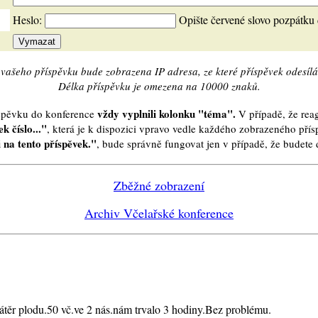
Heslo:
Opište červené slovo pozpátku
vašeho příspěvku bude zobrazena IP adresa, ze které příspěvek odesílá
Délka příspěvku je omezena na 10000 znaků.
vždy vyplnili kolonku "téma".
íspěvku do konference
V případě, že reag
k číslo..."
, která je k dispozici vpravo vedle každého zobrazeného pří
 na tento příspěvek."
, bude správně fungovat jen v případě, že budet
Zběžné zobrazení
Archiv Včelařské konference
 nátěr plodu.50 vč.ve 2 nás.nám trvalo 3 hodiny.Bez problému.