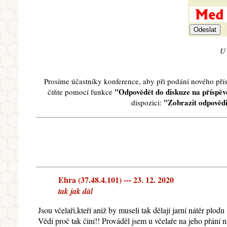
U 
Prosíme účastníky konference, aby při podání nového př
"Odpovědět do diskuze na příspěve
čiňte pomocí funkce
"Zobrazit odpovědi
dispozici:
Ehra (37.48.4.101) --- 23. 12. 2020
tak jak dál
Jsou včelaři,kteří aniž by museli tak dělají jarní nátěr plodu
Vědí proč tak činí!! Prováděl jsem u včelaře na jeho přání