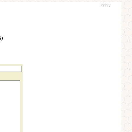
78731
ů)