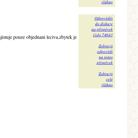
vlákno
Odpovědět
do diskuze
na příspěvek
číslo 74643
istuje pouze objednani leciva,zbytek je
Zobrazit
odpovědi
na tento
příspěvek
Zobrazit
celé
vlákno