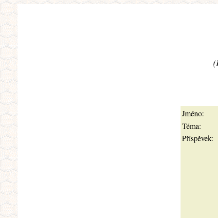
(
Jméno:
Téma:
Příspěvek: