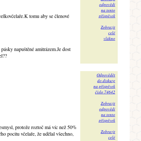
odpovědi
na tento
elkovčelaře.K tomu aby se členové
příspěvek
Zobrazit
celé
vlákno
o pásky napuštěné amitrázem.Je dost
el??
Odpovědět
do diskuze
na příspěvek
číslo 74642
Zobrazit
odpovědi
na tento
příspěvek
nesmysl, protože roztoč má víc než 50%
Zobrazit
ého pocitu včelaře, že udělal všechno,
celé