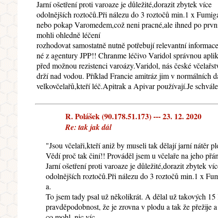
Jarní ošetření proti varoaze je důležité,dorazit zbytek více
odolnějších roztočů.Při nálezu do 3 roztočů min.1 x Fumig
nebo pokap Varomedem,což neni pracné,ale ihned po první
mohli ohledně léčení
rozhodovat samostatně nutně potřebují relevantní informace
né z agentury JPP!! Chranme léčivo Varidol správnou aplik
před možnou rezistenci varoázy.Varidol, nás české včelařst
drží nad vodou. Příklad Francie amitráz jim v normálních 
velkovčelařů,kteří léč.Apitrak a Apivar používají.Je schv
R. Polášek (90.178.51.173) --- 23. 12. 2020
Re: tak jak dál
"Jsou včelaři,kteří aniž by museli tak dělají jarní nátěr p
Vědí proč tak činí!! Prováděl jsem u včelaře na jeho př
Jarní ošetření proti varoaze je důležité,dorazit zbytek víc
odolnějších roztočů.Při nálezu do 3 roztočů min.1 x Fum
a.
To jsem tady psal už několikrát. A dělal už takových 15
pravděpodobnost, že je zrovna v plodu a tak že přežije a
co mohl, nic víc.