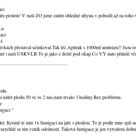
aci
m proletu! V naší ZO jsme zatím ohledně uhynu v pohodě,až na toho v
,a
aci
ví
dávkách přestával učinkovat.Tak léč.Apitrak s 1000ml amitrázu!! Jsou t
álené i naší USKVLB.To je jako z deště pod okap.Co VY nato přátelé vč
lodu
ání nátěr plodu.50 vč.ve 2 nás.nám trvalo 3 hodiny.Bez problému.
e
igaci "
 let. Kromě té min 1x fumigaci na jaře s plodem. To je podle mne spíš 
 urychlíé se tím vznik odolnosti. Taková fumigace je jen vytváření dobr