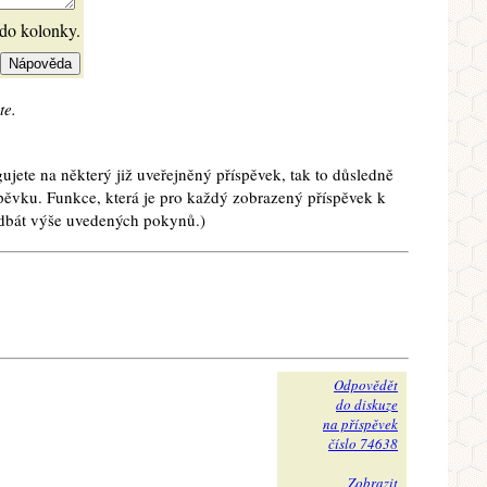
 do kolonky.
te.
ujete na některý již uveřejněný příspěvek, tak to důsledně
spěvku. Funkce, která je pro každý zobrazený příspěvek k
e dbát výše uvedených pokynů.)
Odpovědět
do diskuze
na příspěvek
číslo 74638
Zobrazit