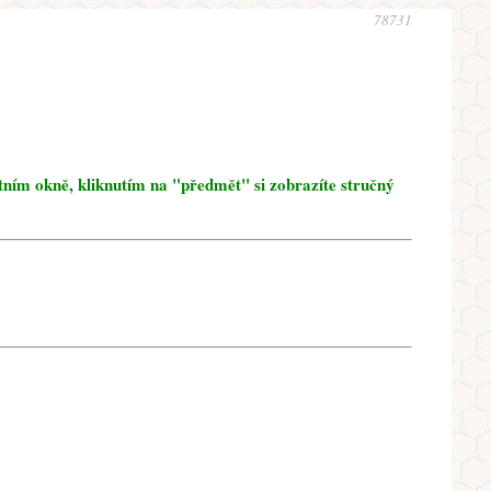
78731
tním okně, kliknutím na "předmět" si zobrazíte stručný