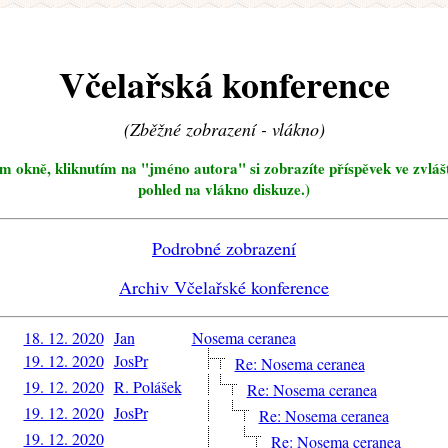
Včelařská konference
(Zběžné zobrazení - vlákno)
ím okně, kliknutím na "jméno autora" si zobrazíte příspěvek ve zvláš
pohled na vlákno diskuze.)
Podrobné zobrazení
Archiv Včelařské konference
18. 12. 2020
Jan
Nosema ceranea
19. 12. 2020
JosPr
Re: Nosema ceranea
19. 12. 2020
R. Polášek
Re: Nosema ceranea
19. 12. 2020
JosPr
Re: Nosema ceranea
19. 12. 2020
Re: Nosema ceranea