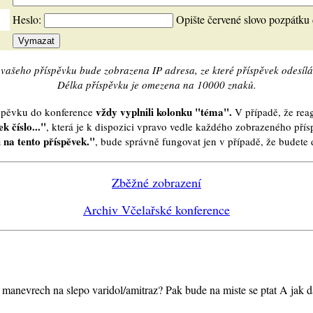
Heslo:
Opište červené slovo pozpátku
vašeho příspěvku bude zobrazena IP adresa, ze které příspěvek odesílá
Délka příspěvku je omezena na 10000 znaků.
vždy vyplnili kolonku "téma".
íspěvku do konference
V případě, že reag
k číslo..."
, která je k dispozici vpravo vedle každého zobrazeného pří
 na tento příspěvek."
, bude správně fungovat jen v případě, že budet
Zběžné zobrazení
Archiv Včelařské konference
 manevrech na slepo varidol/amitraz? Pak bude na miste se ptat A jak d