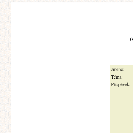
(
Jméno:
Téma:
Příspěvek: