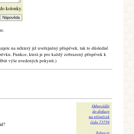
 do kolonky.
te.
ujete na některý již uveřejněný příspěvek, tak to důsledně
spěvku. Funkce, která je pro každý zobrazený příspěvek k
e dbát výše uvedených pokynů.)
Odpovědět
do diskuze
na příspěvek
číslo 73759
al?
Zobrazit