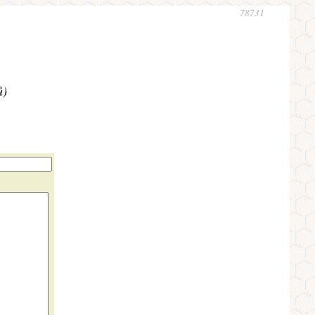
78731
ů)