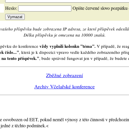
Heslo:
Opište červené slovo pozpátku
vašeho příspěvku bude zobrazena IP adresa, ze které příspěvek odesílá
Délka příspěvku je omezena na 10000 znaků.
vždy vyplnili kolonku "téma".
íspěvku do konference
V případě, že reag
k číslo..."
, která je k dispozici vpravo vedle každého zobrazeného pří
 na tento příspěvek."
, bude správně fungovat jen v případě, že budet
Zběžné zobrazení
Archiv Včelařské konference
ík je osvobozen od EET, pokud neměl výnosy z této činnosti v předchoz
í jedné z těchto podmínek.<