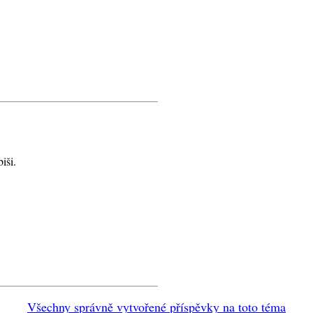
iši.
Všechny správně vytvořené příspěvky na toto téma