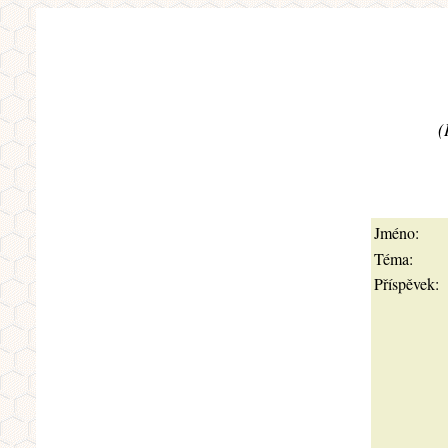
(
Jméno:
Téma:
Příspěvek: