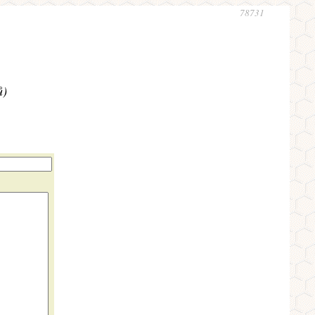
78731
ů)