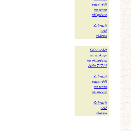
odpovědi
na tento
příspěvek
Zobrazit
celé
vlákno
Odpovědět
do diskuze
na příspěvek
číslo 73714
Zobrazit
odpovědi
na tento
příspěvek
Zobrazit
celé
vlákno