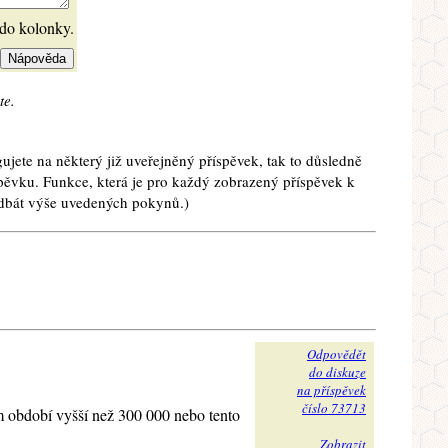
 do kolonky.
te.
ujete na některý již uveřejněný příspěvek, tak to důsledně
spěvku. Funkce, která je pro každý zobrazený příspěvek k
e dbát výše uvedených pokynů.)
Odpovědět
do diskuze
na příspěvek
číslo 73713
ím období vyšší než 300 000 nebo tento
Zobrazit