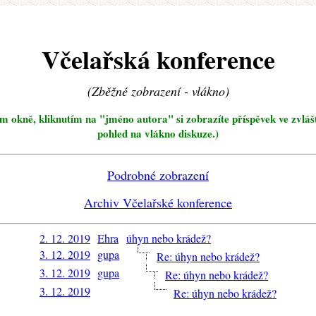
Včelařská konference
(Zběžné zobrazení - vlákno)
ím okně, kliknutím na "jméno autora" si zobrazíte příspěvek ve zvláš
pohled na vlákno diskuze.)
Podrobné zobrazení
Archiv Včelařské konference
2. 12. 2019
Ehra
úhyn nebo krádež?
3. 12. 2019
gupa
Re: úhyn nebo krádež?
3. 12. 2019
gupa
Re: úhyn nebo krádež?
3. 12. 2019
Re: úhyn nebo krádež?