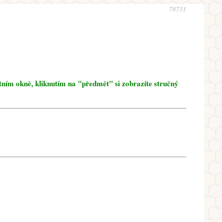
78731
tním okně, kliknutím na "předmět" si zobrazíte stručný