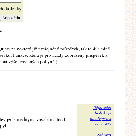
 do kolonky.
te.
ujete na některý již uveřejněný příspěvek, tak to důsledně
spěvku. Funkce, která je pro každý zobrazený příspěvek k
e dbát výše uvedených pokynů.)
Odpovědět
do diskuze
na příspěvek
lstev jen s mednýma zásobama točil
číslo 73495
pyl.
Zobrazit