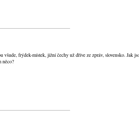
 všude, frýdek-místek, jižní čechy už dříve ze zpráv, slovensko. Jak jsou
m něco?