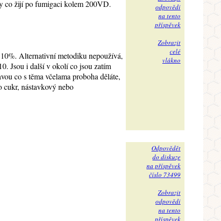
 ty co žijí po fumigaci kolem 200VD.
odpovědi
na tento
příspěvek
Zobrazit
celé
o 10%. Alternativní metodiku nepoužívá,
vlákno
. Jsou i další v okolí co jsou zatím
lavou co s těma včelama proboha děláte,
ebo cukr, nástavkový nebo
Odpovědět
do diskuze
na příspěvek
číslo 73499
Zobrazit
odpovědi
na tento
příspěvek