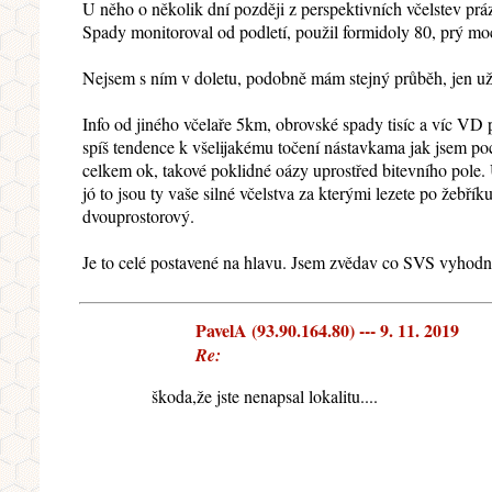
U něho o několik dní později z perspektivních včelstev prá
Spady monitoroval od podletí, použil formidoly 80, prý m
Nejsem s ním v doletu, podobně mám stejný průběh, jen už po
Info od jiného včelaře 5km, obrovské spady tisíc a víc VD
spíš tendence k všelijakému točení nástavkama jak jsem poch
celkem ok, takové poklidné oázy uprostřed bitevního pole. 
jó to jsou ty vaše silné včelstva za kterými lezete po žebří
dvouprostorový.
Je to celé postavené na hlavu. Jsem zvědav co SVS vyhodno
PavelA (93.90.164.80) --- 9. 11. 2019
Re:
škoda,že jste nenapsal lokalitu....