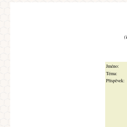
(
Jméno:
Téma:
Příspěvek: