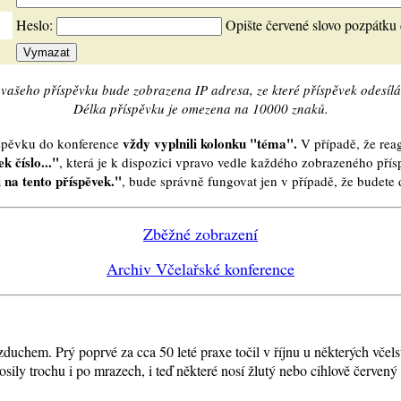
Heslo:
Opište červené slovo pozpátku
vašeho příspěvku bude zobrazena IP adresa, ze které příspěvek odesílá
Délka příspěvku je omezena na 10000 znaků.
vždy vyplnili kolonku "téma".
íspěvku do konference
V případě, že reag
k číslo..."
, která je k dispozici vpravo vedle každého zobrazeného pří
 na tento příspěvek."
, bude správně fungovat jen v případě, že budet
Zběžné zobrazení
Archiv Včelařské konference
duchem. Prý poprvé za cca 50 leté praxe točil v říjnu u některých vče
ily trochu i po mrazech, i teď některé nosí žlutý nebo cihlově červený 