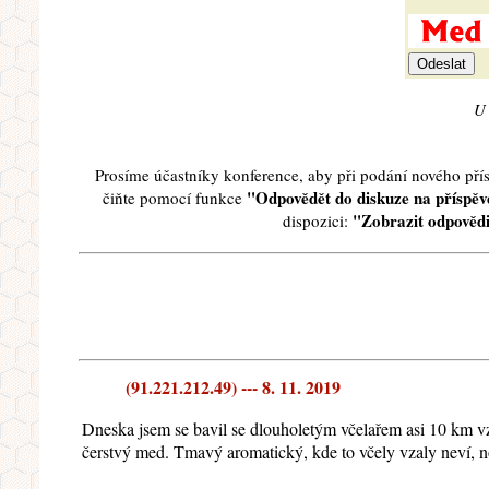
U 
Prosíme účastníky konference, aby při podání nového př
"Odpovědět do diskuze na příspěve
čiňte pomocí funkce
"Zobrazit odpovědi
dispozici:
(91.221.212.49) --- 8. 11. 2019
Dneska jsem se bavil se dlouholetým včelařem asi 10 km vz
čerstvý med. Tmavý aromatický, kde to včely vzaly neví, nos