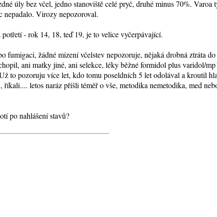
zdné úly bez včel, jedno stanoviště celé pryč, druhé minus 70%. Varoa
oc nepadalo. Virozy nepozoroval.
třetí - rok 14, 18, teď 19, je to velice vyčerpávající.
 po fumigaci, žádné mizení včelstev nepozoruje, nějaká drobná ztráta d
opil, ani matky jiné, ani selekce, léky běžné formidol plus varidol/mp10
Už to pozoruju více let, kdo tomu poseldních 5 let odolával a kroutil h
ku, říkali.... letos naráz přišli téměř o vše, metodika nemetodika, med n
tí po nahlášení stavů?