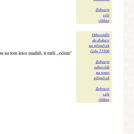
Zobrazit
celé
vlákno
Odpovědět
do diskuze
na příspěvek
číslo 73500
 na tom letos maďaři, ti měli ,,očistu"
Zobrazit
odpovědi
na tento
příspěvek
Zobrazit
celé
vlákno