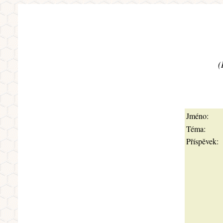
(
Jméno:
Téma:
Příspěvek: