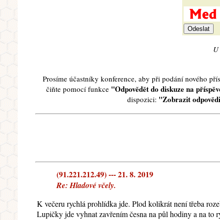
U 
Prosíme účastníky konference, aby při podání nového př
"Odpovědět do diskuze na příspěve
čiňte pomocí funkce
"Zobrazit odpovědi
dispozici:
(91.221.212.49) --- 21. 8. 2019
Re: Hladové včely.
K večeru rychlá prohlídka jde. Plod kolikrát není třeba roz
Lupičky jde vyhnat zavřením česna na půl hodiny a na to 