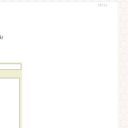
78731
ů)