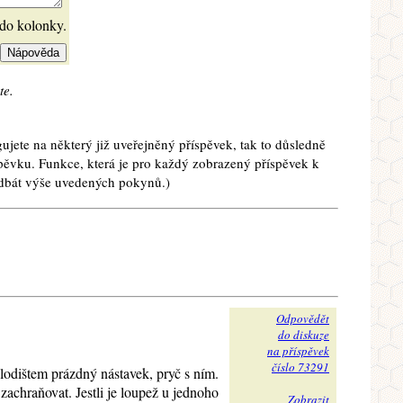
 do kolonky.
te.
ujete na některý již uveřejněný příspěvek, tak to důsledně
spěvku. Funkce, která je pro každý zobrazený příspěvek k
e dbát výše uvedených pokynů.)
Odpovědět
do diskuze
na příspěvek
číslo 73291
plodištem prázdný nástavek, pryč s ním.
chraňovat. Jestli je loupež u jednoho
Zobrazit