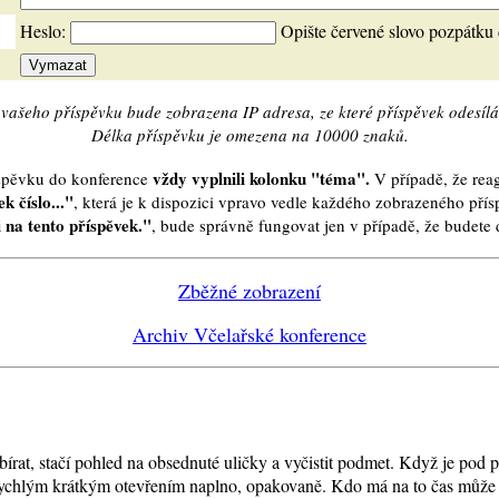
Heslo:
Opište červené slovo pozpátku
vašeho příspěvku bude zobrazena IP adresa, ze které příspěvek odesílá
Délka příspěvku je omezena na 10000 znaků.
vždy vyplnili kolonku "téma".
íspěvku do konference
V případě, že reag
k číslo..."
, která je k dispozici vpravo vedle každého zobrazeného pří
 na tento příspěvek."
, bude správně fungovat jen v případě, že budet
Zběžné zobrazení
Archiv Včelařské konference
ebírat, stačí pohled na obsednuté uličky a vyčistit podmet. Když je pod 
rychlým krátkým otevřením naplno, opakovaně. Kdo má na to čas může za