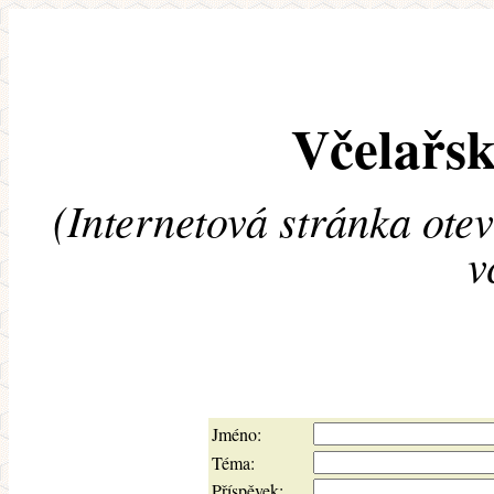
Včelařsk
(Internetová stránka ote
v
Jméno:
Téma:
Příspěvek: