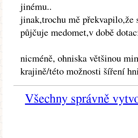
jinému..
jinak,trochu mě překvapilo,že 
půjčuje medomet,v době dotací.
nicméně, ohniska většinou mimo
krajině/této možnosti šíření hni
Všechny správně vytvo