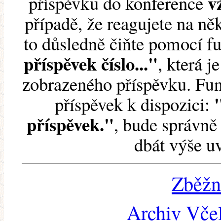
v
příspěvku do konference
případě, že reagujete na něk
to důsledně čiňte pomocí 
příspěvek číslo..."
, která j
zobrazeného příspěvku. Fun
příspěvek k dispozici:
příspěvek."
, bude správně 
dbát výše u
Zběžn
Archiv Včel