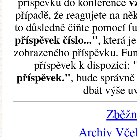
v
příspěvku do konference
případě, že reagujete na něk
to důsledně čiňte pomocí 
příspěvek číslo..."
, která j
zobrazeného příspěvku. Fun
příspěvek k dispozici:
příspěvek."
, bude správně 
dbát výše u
Zběžn
Archiv Včel