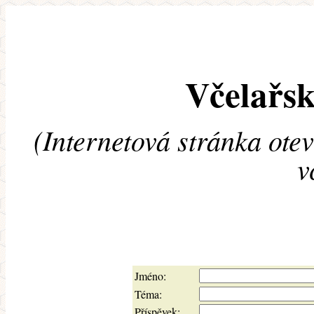
Včelařsk
(Internetová stránka ote
v
Jméno:
Téma:
Příspěvek: