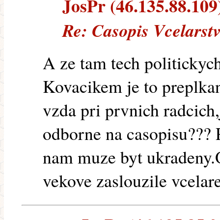
JosPr (46.135.88.109)
Re: Casopis Vcelarst
A ze tam tech politickyc
Kovacikem je to preplkan
vzda pri prvnich radcich,j
odborne na casopisu???
nam muze byt ukradeny.
vekove zaslouzile vcelare