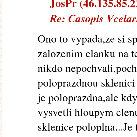
JosPr (46.135.85.22
Re: Casopis Vcelar
Ono to vypada,ze si sp
zalozenim clanku na t
nikdo nepochvali,pochv
poloprazdnou sklenici
je poloprazdna,ale kdy
vysvetli hloupym clen
sklenice poloplna...Je