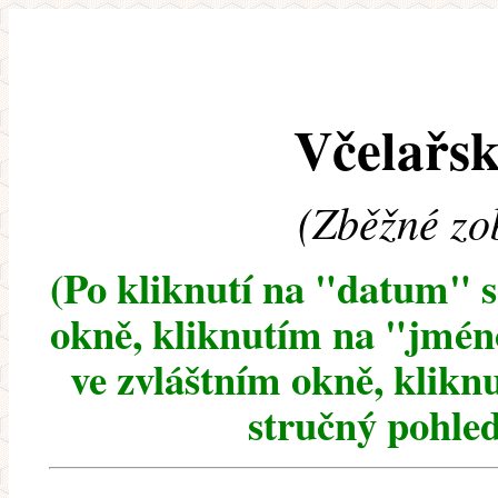
Včelařsk
(Zběžné zo
(Po kliknutí na "datum" 
okně, kliknutím na "jméno
ve zvláštním okně, klikn
stručný pohled