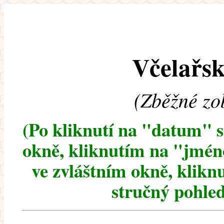
Včelařsk
(Zběžné zo
(Po kliknutí na "datum" 
okně, kliknutím na "jméno
ve zvláštním okně, klikn
stručný pohled