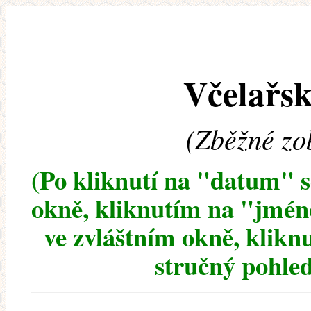
Včelařsk
(Zběžné zo
(Po kliknutí na "datum" 
okně, kliknutím na "jméno
ve zvláštním okně, klikn
stručný pohled