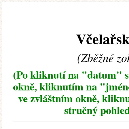
Včelařsk
(Zběžné zo
(Po kliknutí na "datum" 
okně, kliknutím na "jméno
ve zvláštním okně, klikn
stručný pohled