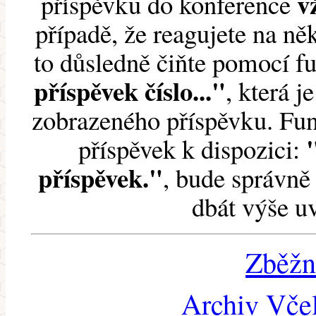
v
příspěvku do konference
případě, že reagujete na něk
to důsledně čiňte pomocí 
příspěvek číslo..."
, která j
zobrazeného příspěvku. Fun
příspěvek k dispozici:
příspěvek."
, bude správně 
dbát výše u
Zběžn
Archiv Včel