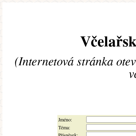
Včelařsk
(Internetová stránka ote
v
Jméno:
Téma:
Příspěvek: