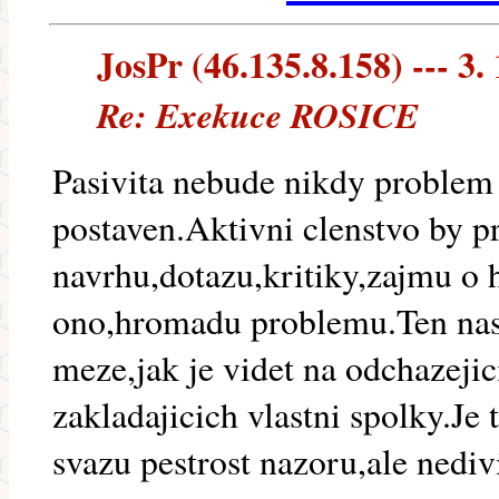
JosPr (46.135.8.158) --- 3.
Re: Exekuce ROSICE
Pasivita nebude nikdy problem 
postaven.Aktivni clenstvo by 
navrhu,dotazu,kritiky,zajmu o 
ono,hromadu problemu.Ten nas 
meze,jak je videt na odchazeji
zakladajicich vlastni spolky.Je
svazu pestrost nazoru,ale nediv