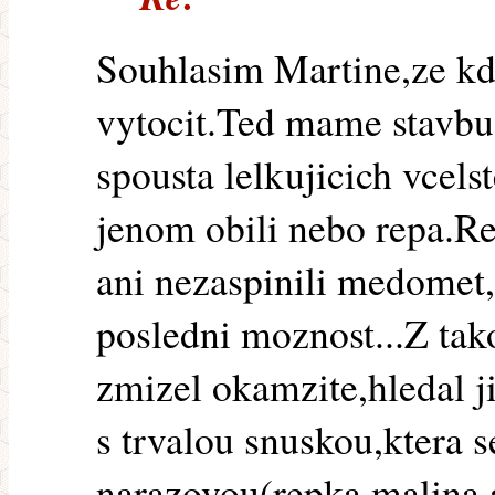
Souhlasim Martine,ze kde
vytocit.Ted mame stavbu 
spousta lelkujicich vcels
jenom obili nebo repa.Re
ani nezaspinili medomet,
posledni moznost...Z tak
zmizel okamzite,hledal j
s trvalou snuskou,ktera 
narazovou(repka,malina 