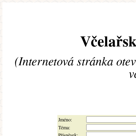
Včelařsk
(Internetová stránka ote
v
Jméno:
Téma:
Příspěvek: