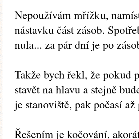
Nepoužívám mřížku, namíst
nástavku část zásob. Spotřeb
nula... za pár dní je po záso
Takže bych řekl, že pokud 
stavět na hlavu a stejně bu
je stanoviště, pak počasí až
Řešením je kočování, akorát