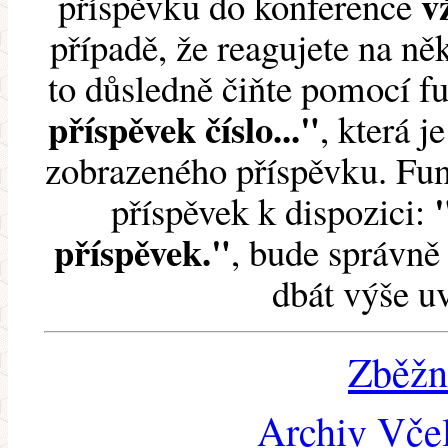
v
příspěvku do konference
případě, že reagujete na něk
to důsledně čiňte pomocí 
příspěvek číslo..."
, která j
zobrazeného příspěvku. Fun
příspěvek k dispozici:
příspěvek."
, bude správně 
dbát výše u
Zběžn
Archiv Včel