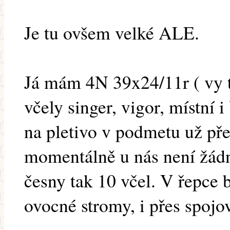
Je tu ovšem velké ALE.
Já mám 4N 39x24/11r ( vy t
včely singer, vigor, místní
na pletivo v podmetu už pře
momentálně u nás není žád
česny tak 10 včel. V řepce b
ovocné stromy, i přes spojov