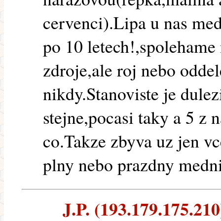
cervenci).Lipa u nas med
po 10 letech!,spolehame 
zdroje,ale roj nebo odde
nikdy.Stanoviste je dulez
stejne,pocasi taky a 5 z 
co.Takze zbyva uz jen vce
plny nebo prazdny medni
J.P. (193.179.175.210)