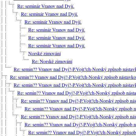
Re: seminár Vranov nad Dyjí.
Re: seminár Vranov nad Dyjí.
Re: seminár Vranov nad Dyjí.
Re: seminár Vranov nad Dyjí.
Re: seminár Vranov nad Dyjí.
Re: seminár Vranov nad Dyjí.
Norské zimování
Re: Norské zimování
Re: semin?? Vranov nad Dyj?-P.Vojt?ch-Norský způsob nástavk
Re: semin?? Vranov nad Dyj?-P.Vojt?ch-Norský způsob nástavkov
Re: semin?? Vranov nad Dyj?-P.Vojt?ch-Norský způsob nástavk
Re: semin?? Vranov nad Dyj?-P.Vojt?ch-Norský způsob nástav
Re: semin?? Vranov nad Dyj?-P.Vojt?ch-Norský způsob nást
Re: semin?? Vranov nad Dyj?-P.Vojt?ch-Norský způsob ná
Re: semin?? Vranov nad Dyj?-P.Vojt?ch-Norský způsob nást
Re: semin?? Vranov nad Dyj?-P.Vojt?ch-Norský způsob ná
Re: semin?? Vranov nad Dyj?-P.Vojt?ch-Norský způsob 