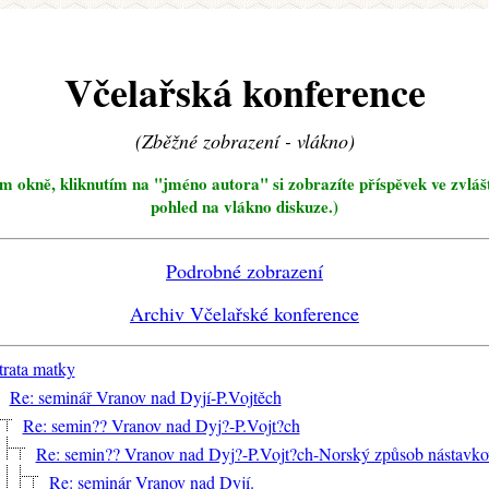
Včelařská konference
(Zběžné zobrazení - vlákno)
ím okně, kliknutím na "jméno autora" si zobrazíte příspěvek ve zvláš
pohled na vlákno diskuze.)
Podrobné zobrazení
Archiv Včelařské konference
trata matky
Re: seminář Vranov nad Dyjí-P.Vojtěch
Re: semin?? Vranov nad Dyj?-P.Vojt?ch
Re: semin?? Vranov nad Dyj?-P.Vojt?ch-Norský způsob nástavkov
Re: seminár Vranov nad Dyjí.