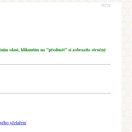
78731
tním okně, kliknutím na "předmět" si zobrazíte stručný
ého včelaření