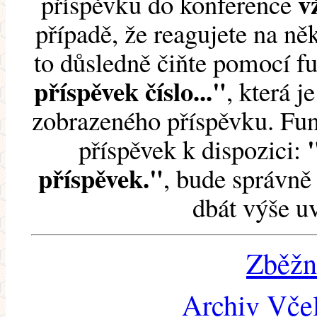
v
příspěvku do konference
případě, že reagujete na něk
to důsledně čiňte pomocí 
příspěvek číslo..."
, která j
zobrazeného příspěvku. Fun
příspěvek k dispozici:
příspěvek."
, bude správně 
dbát výše u
Zběžn
Archiv Včel