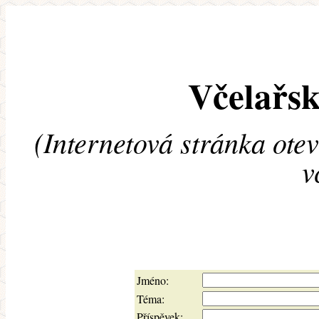
Včelařsk
(Internetová stránka ote
v
Jméno:
Téma:
Příspěvek: