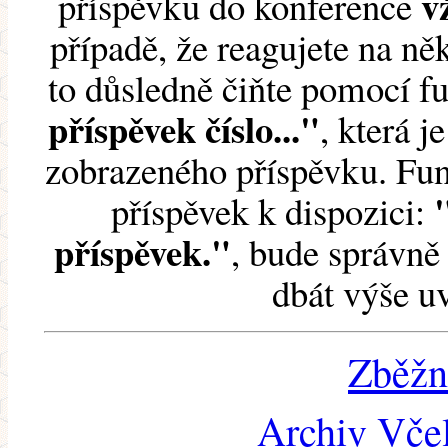
v
příspěvku do konference
případě, že reagujete na něk
to důsledně čiňte pomocí 
příspěvek číslo..."
, která j
zobrazeného příspěvku. Fun
příspěvek k dispozici:
příspěvek."
, bude správně 
dbát výše u
Zběžn
Archiv Včel