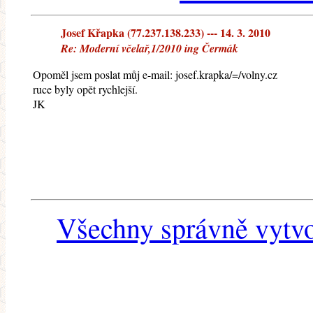
Josef Křapka (77.237.138.233) --- 14. 3. 2010
Re: Moderní včelař,1/2010 ing Čermák
Opoměl jsem poslat můj e-mail: josef.krapka/=/volny.cz
ruce byly opět rychlejší.
JK
Všechny správně vytvo