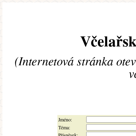
Včelařsk
(Internetová stránka ote
v
Jméno:
Téma:
Příspěvek: