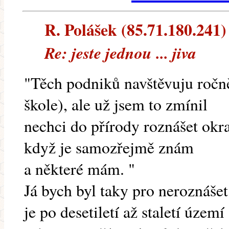
R. Polášek (85.71.180.241) 
Re: jeste jednou ... jiva
"Těch podniků navštěvuju ročn
škole), ale už jsem to zmínil
nechci do přírody roznášet okra
když je samozřejmě znám
a některé mám. "
Já bych byl taky pro neroznášet 
je po desetiletí až staletí úze