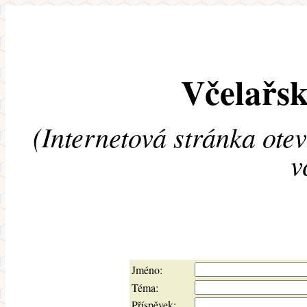
Včelařsk
(Internetová stránka ote
v
Jméno:
Téma:
Příspěvek: