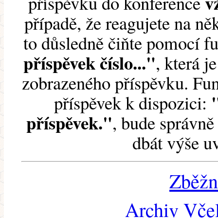
v
příspěvku do konference
případě, že reagujete na něk
to důsledně čiňte pomocí 
příspěvek číslo..."
, která j
zobrazeného příspěvku. Fun
příspěvek k dispozici:
příspěvek."
, bude správně 
dbát výše u
Zběžn
Archiv Včel