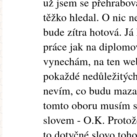
už jsem se přehrabova
těžko hledal. O nic n
bude zítra hotová. Já 
práce jak na diplomo
vynechám, na ten we
pokaždé nedůležitýc
nevím, co budu mazat 
tomto oboru musím s
slovem - O.K. Protož
to dotyčné slovo toh