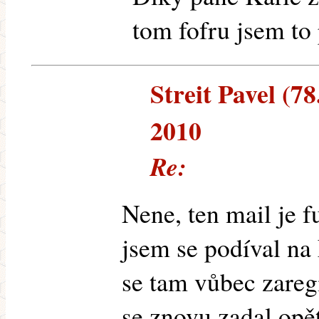
tom fofru jsem to
Streit Pavel (78
2010
Re:
Nene, ten mail je 
jsem se podíval na
se tam vůbec zaregi
se znovu zadal opě