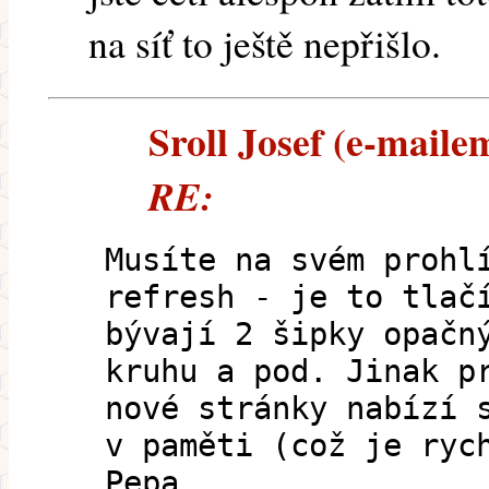
na síť to ještě nepřišlo.
Sroll Josef (e-mailem
RE:
Musíte na svém prohl
refresh - je to tlač
bývají 2 šipky opačn
kruhu a pod. Jinak p
nové stránky nabízí 
v paměti (což je ryc
Pepa