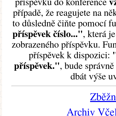
v
příspěvku do konference
případě, že reagujete na něk
to důsledně čiňte pomocí 
příspěvek číslo..."
, která j
zobrazeného příspěvku. Fun
příspěvek k dispozici:
příspěvek."
, bude správně 
dbát výše u
Zběžn
Archiv Včel