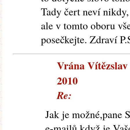
Tady čert neví nikdy
ale v tomto oboru vš
posečkejte. Zdraví P.
Vrána Vítězslav (
2010
Re:
Jak je možné,pane St
e-mailů,když je Va