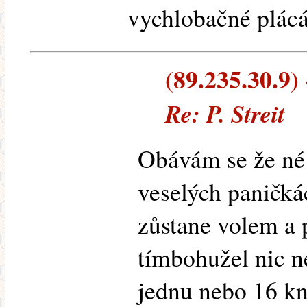
vychlobačné plácán
(89.235.30.9) 
Re: P. Streit
Obávám se že né 
veselých paničká
zůstane volem a 
tímbohužel nic 
jednu nebo 16 kn