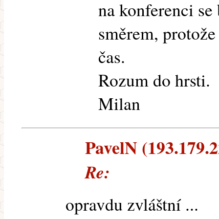
na konferenci se
směrem, protože
čas.
Rozum do hrsti.
Milan
PavelN (193.179.22
Re:
opravdu zvláštní ...