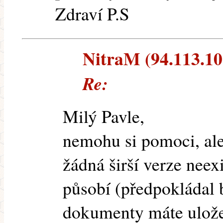
Zdraví P.S
NitraM (94.113.10.
Re:
Milý Pavle,
nemohu si pomoci, ale
žádná širší verze neexi
působí (předpokládal b
dokumenty máte uložen