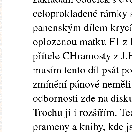
celoprokladené rámky 
panenským dílem krycí
oplozenou matku F1 z 
přítele CHramosty z J.
musím tento díl psát po
zmínění pánové neměli 
odbornosti zde na disku
Trochu ji i rozšířím. T
prameny a knihy, kde j