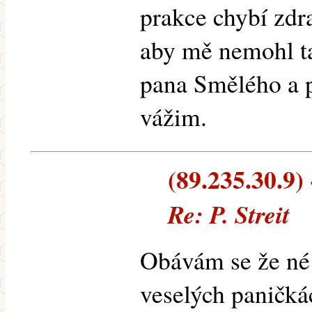
prakce chybí zdr
aby mě nemohl t
pana Smělého a 
vážim.
(89.235.30.9) 
Re: P. Streit
Obávám se že né 
veselých paničká