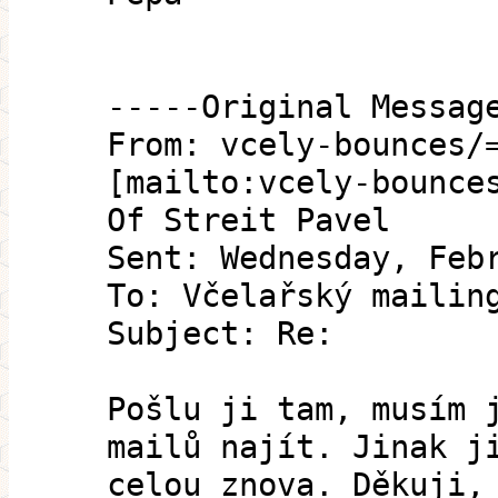
-----Original Messag
From: vcely-bounces/
[mailto:vcely-bounce
Of Streit Pavel
Sent: Wednesday, Feb
To: Včelařský mailin
Subject: Re:
Pošlu ji tam, musím 
mailů najít. Jinak j
celou znova. Děkuji,