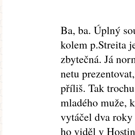
Ba, ba. Úplný so
kolem p.Streita j
zbytečná. Já no
netu prezentovat,
příliš. Tak troch
mladého muže, kte
vytáčel dva roky
ho viděl v Hosti