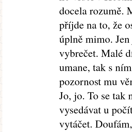
docela rozumě. M
příjde na to, že o
úplně mimo. Jen 
vybrečet. Malé dí
umane, tak s ním 
pozornost mu věn
Jo, jo. To se ta
vysedávat u počít
vytáčet. Doufám, 