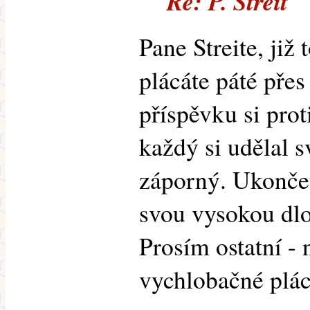
Re: P. Streit
Pane Streite, již 
plácáte páté pře
příspěvku si proti
každý si udělal s
záporný. Ukončet
svou vysokou dlo
Prosím ostatní - 
vychlobačné plácá