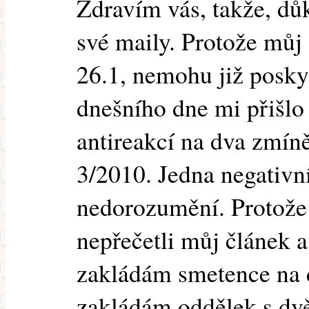
Zdravím vás, takže, dů
své maily. Protože můj 
26.1, nemohu již poskyt
dnešního dne mi přišlo
antireakcí na dva zmíně
3/2010. Jedna negativní,
nedorozumění. Protože
nepřečetli můj článek a
zakládám smetence na 
zakládám oddělek s dv