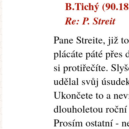
B.Tichý (90.183
Re: P. Streit
Pane Streite, již t
plácáte páté přes
si protiřečíte. Sly
udělal svůj úsudek
Ukončete to a ne
dlouholetou roční
Prosím ostatní - n