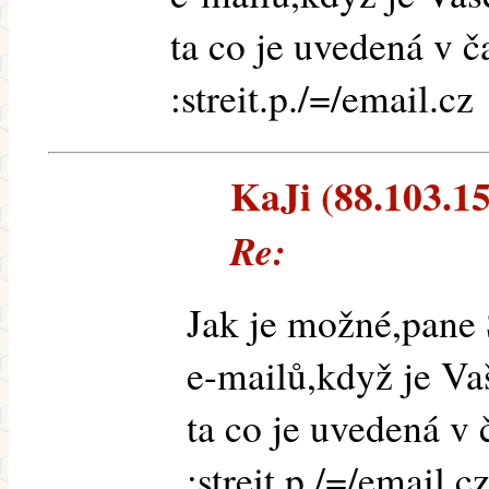
ta co je uvedená v č
:streit.p./=/email.cz
KaJi (88.103.157
Re:
Jak je možné,pane S
e-mailů,když je V
ta co je uvedená v 
:streit.p./=/email.c