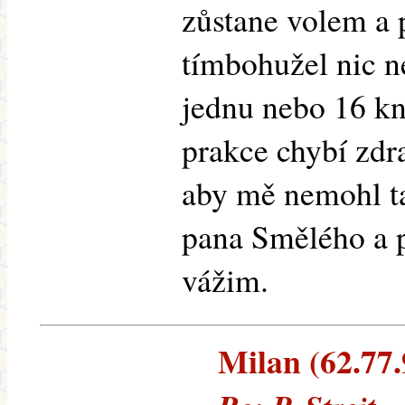
zůstane volem a 
tímbohužel nic 
jednu nebo 16 kn
prakce chybí zdr
aby mě nemohl t
pana Smělého a 
vážim.
Milan (62.77.9