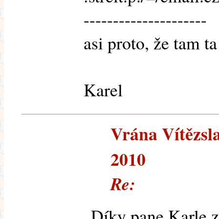
---------------------
asi proto, že tam ta
Karel
Vrána Vítězslav
2010
Re:
Díky pane Karle z