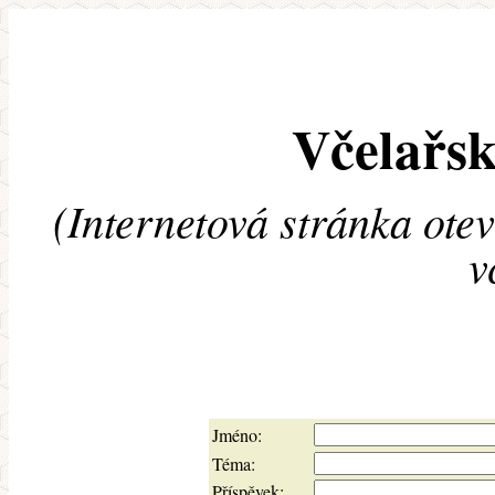
Včelařsk
(Internetová stránka ote
v
Jméno:
Téma:
Příspěvek: