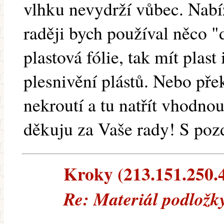
vlhku nevydrží vůbec. Nabízí
raději bych používal něco 
plastová fólie, tak mít plast
plesnivění plástů. Nebo přek
nekroutí a tu natřít vhodn
děkuju za Vaše rady! S poz
Kroky (213.151.250.4)
Re: Materiál podložk