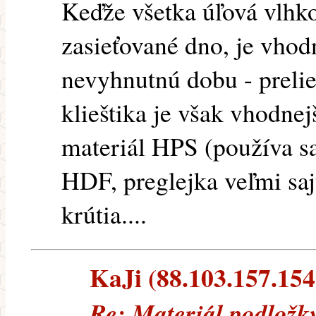
Keďže všetka úľová vlhk
zasieťované dno, je vhod
nevyhnutnú dobu - prelie
klieštika je však vhodne
materiál HPS (používa sa
HDF, preglejka veľmi saj
krútia....
KaJi (88.103.157.154)
Re: Materiál podložk