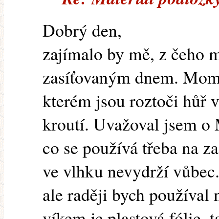
Dobrý den,
zajímalo by mě, z čeho 
zasíťovaným dnem. Mome
kterém jsou roztoči hůř v
kroutí. Uvažoval jsem o 
co se používá třeba na zad
ve vlhku nevydrží vůbec. 
ale raději bych používal
víkem je plastová fólie, 