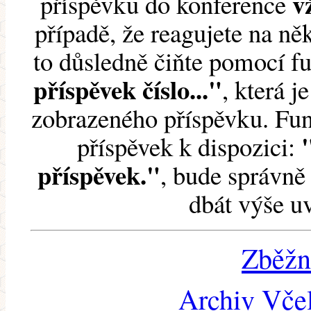
v
příspěvku do konference
případě, že reagujete na něk
to důsledně čiňte pomocí 
příspěvek číslo..."
, která j
zobrazeného příspěvku. Fun
příspěvek k dispozici:
příspěvek."
, bude správně 
dbát výše u
Zběžn
Archiv Včel