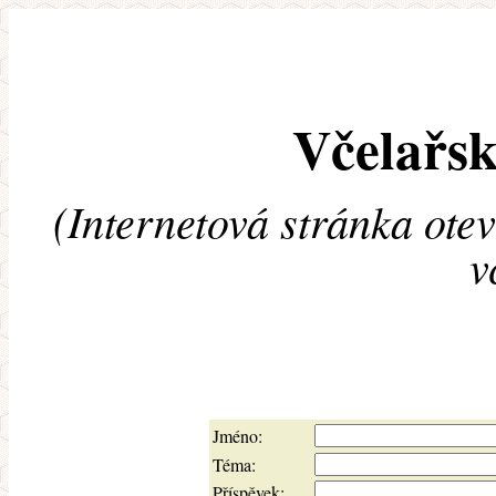
Včelařsk
(Internetová stránka ote
v
Jméno:
Téma:
Příspěvek: