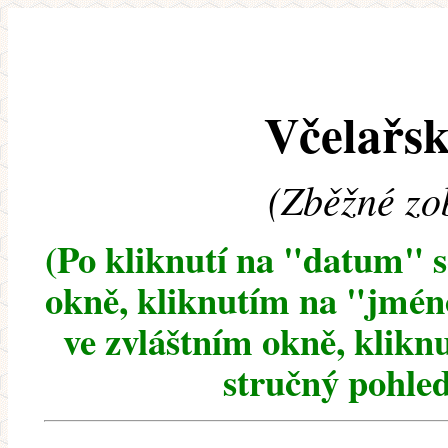
Včelařsk
(Zběžné zo
(Po kliknutí na "datum" 
okně, kliknutím na "jméno
ve zvláštním okně, klikn
stručný pohled