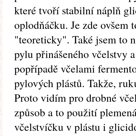
které tvoří stabilní náplň g
oplodňáčku. Je zde ovšem to
"teoreticky". Také jsem to 
pylu přinášeného včelstvy a
popřípadě včelami fermento
pylových plástů. Takže, ruk
Proto vidím pro drobné vče
způsob a to použití pleme
včelstvíčku v plástu i glici