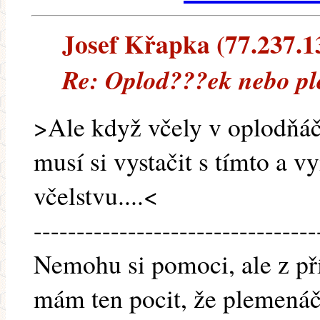
Josef Křapka (77.237.13
Re: Oplod???ek nebo p
>Ale když včely v oplodňáč
musí si vystačit s tímto a v
včelstvu....<
---------------------------------
Nemohu si pomoci, ale z pří
mám ten pocit, že plemenáč