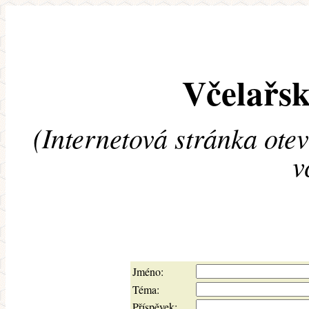
Včelařsk
(Internetová stránka ote
v
Jméno:
Téma:
Příspěvek: