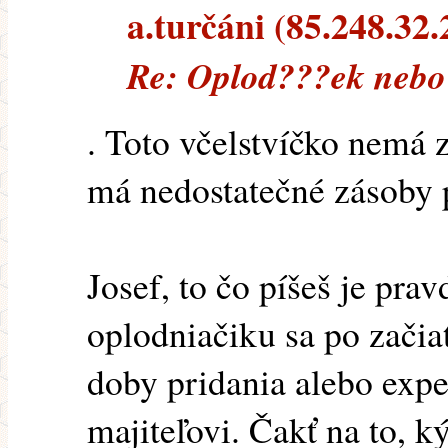
a.turčáni (85.248.32.2
Re: Oplod???ek neb
. Toto včelstvíčko nemá 
má nedostatečné zásoby 
Josef, to čo píšeš je pra
oplodniačiku sa po začia
doby pridania alebo ex
majiteľovi. Čakť na to, 