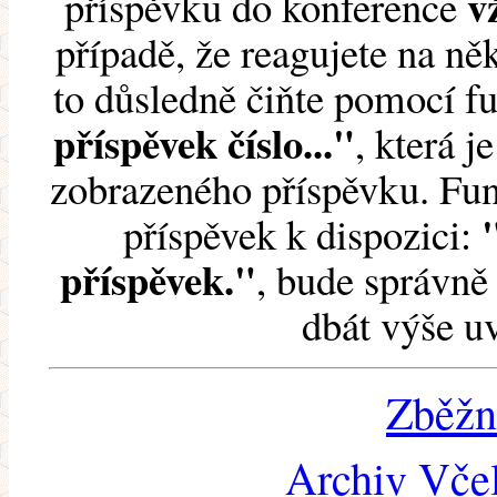
v
příspěvku do konference
případě, že reagujete na něk
to důsledně čiňte pomocí 
příspěvek číslo..."
, která j
zobrazeného příspěvku. Fun
příspěvek k dispozici:
příspěvek."
, bude správně 
dbát výše u
Zběžn
Archiv Včel