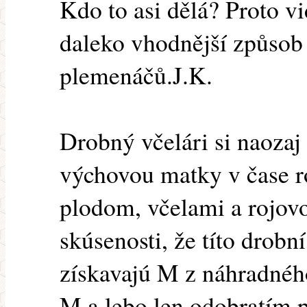
Kdo to asi dělá? Proto v
daleko vhodnější způsob 
plemenáčů.J.K.
Drobný včelári si naozaj
výchovou matky v čase ro
plodom, včelami a rojo
skúsenosti, že títo drobní
získavajú M z náhradnéh
M a lebo len odobratím 