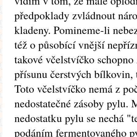
vidím v tom, že malé oplod
předpoklady zvládnout nárok
kladeny. Pomineme-li nebez
též o působící vnější nepříz
takové včelstvíčko schopno
přísunu čerstvých bílkovin, 
Toto včelstvíčko nemá z po
nedostatečné zásoby pylu.
nedostatku pylu se nechá "
podáním fermentovaného py