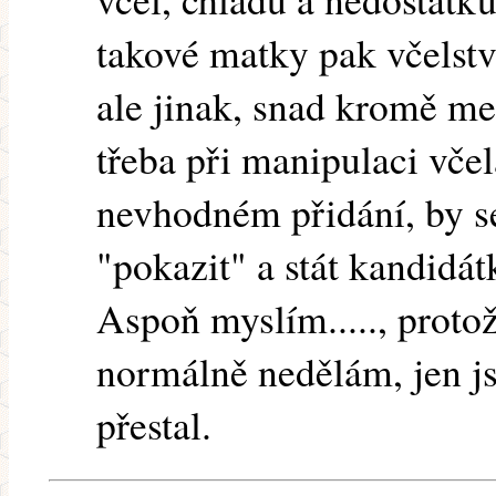
takové matky pak včelst
ale jinak, snad kromě m
třeba při manipulaci vče
nevhodném přidání, by s
"pokazit" a stát kandidá
Aspoň myslím....., proto
normálně nedělám, jen j
přestal.