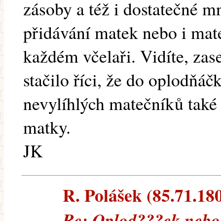
zásoby a též i dostatečné m
přidávání matek nebo i mat
každém včelaři. Vidíte, zas
stačilo říci, že do oplodňá
nevylíhlých matečníků také 
matky.
JK
R. Polášek (85.71.180
Re: Oplod???ek neb