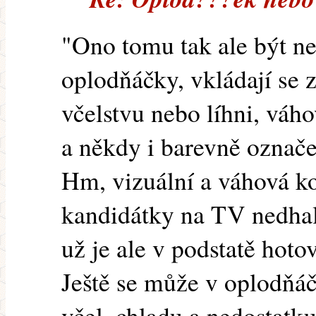
"Ono tomu tak ale být ne
oplodňáčky, vkládají se 
včelstvu nebo líhni, váh
a někdy i barevně označe
Hm, vizuální a váhová ko
kandidátky na TV nedhalí
už je ale v podstatě hoto
Ještě se může v oplodňá
včel, chladu a nedostatk