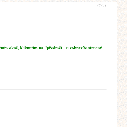
78731
tním okně, kliknutím na "předmět" si zobrazíte stručný