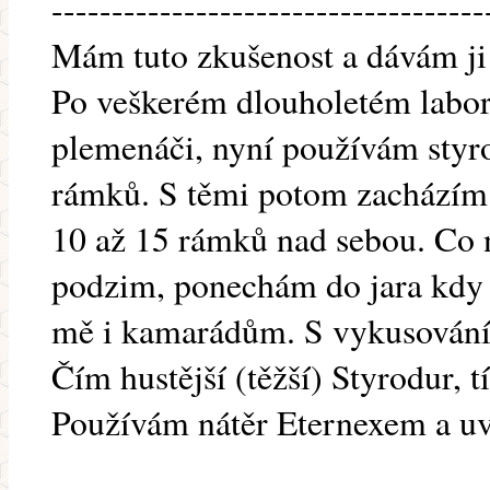
------------------------------------
Mám tuto zkušenost a dávám ji
Po veškerém dlouholetém labor
plemenáči, nyní používám styr
rámků. S těmi potom zacházím j
10 až 15 rámků nad sebou. Co n
podzim, ponechám do jara kdy t
mě i kamarádům. S vykusován
Čím hustější (těžší) Styrodur, 
Používám nátěr Eternexem a uv