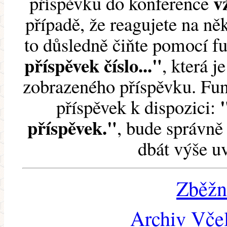
v
příspěvku do konference
případě, že reagujete na něk
to důsledně čiňte pomocí 
příspěvek číslo..."
, která j
zobrazeného příspěvku. Fun
příspěvek k dispozici:
příspěvek."
, bude správně 
dbát výše u
Zběžn
Archiv Včel