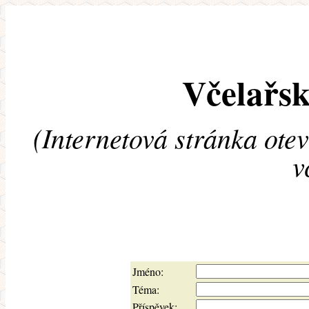
Včelařsk
(Internetová stránka ote
v
Jméno:
Téma:
Příspěvek: