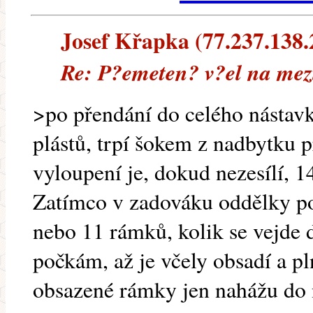
Josef Křapka (77.237.138.2
Re: P?emeten? v?el na mez
>po přendání do celého nástavk
plástů, trpí šokem z nadbytku p
vyloupení je, dokud nezesílí, 1
Zatímco v zadováku oddělky po
nebo 11 rámků, kolik se vejde 
počkám, až je včely obsadí a p
obsazené rámky jen nahážu do 