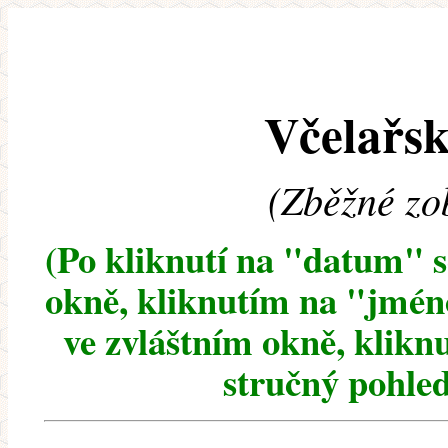
Včelařsk
(Zběžné zo
(Po kliknutí na "datum" 
okně, kliknutím na "jméno
ve zvláštním okně, klikn
stručný pohled