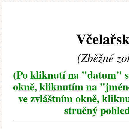
Včelařsk
(Zběžné zo
(Po kliknutí na "datum" 
okně, kliknutím na "jméno
ve zvláštním okně, klikn
stručný pohled