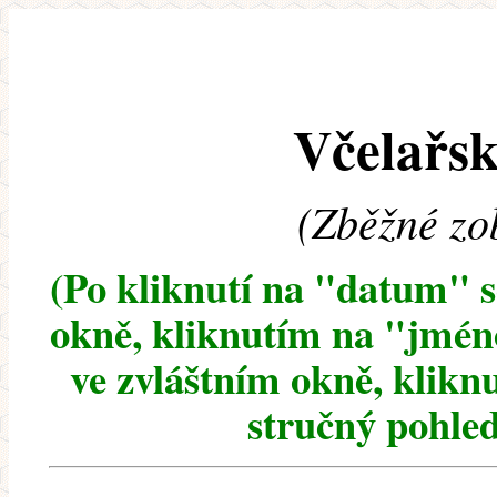
Včelařsk
(Zběžné zo
(Po kliknutí na "datum" 
okně, kliknutím na "jméno
ve zvláštním okně, klikn
stručný pohled