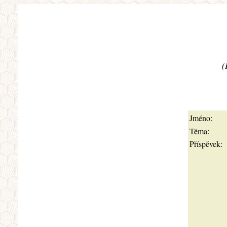
(
Jméno:
Téma:
Příspěvek: