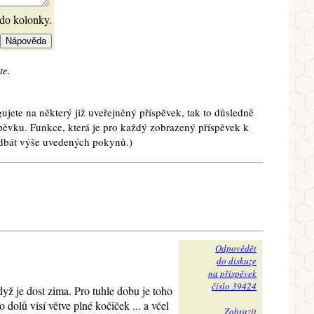
 do kolonky.
te.
ujete na některý již uveřejněný příspěvek, tak to důsledně
spěvku. Funkce, která je pro každý zobrazený příspěvek k
e dbát výše uvedených pokynů.)
Odpovědět
do diskuze
na příspěvek
číslo 39424
když je dost zima. Pro tuhle dobu je toho
dolů visí větve plné kočiček ... a včel
Zobrazit