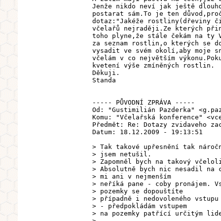
Jenže nikdo neví jak ještě dlouh
postarat sám.To je ten důvod,pro
dotaz:"Jakéže rostliny(dřeviny č
včelařů nejraději.Ze kterých při
toho plyne,že stále čekám na ty 
za seznam rostlin,o kterých se d
vysadit ve svém okolí,aby moje s
včelám v co největším výkonu.Pok
kvetení výše zmíněných rostlin.
Děkuji.
Standa
----- PŮVODNÍ ZPRÁVA -----
Od: "Gustimilián Pazderka" <g.pa
Komu: "Včelařská konference" <vc
Předmět: Re: Dotazy zvidaveho za
Datum: 18.12.2009 - 19:13:51
> Tak takové upřesnění tak nároč
> jsem netušil.
> Zapomněl bych na takový včelol
> Absolutně bych nic nesadil na 
> mi ani v nejmenším
> neříká pane - coby pronájem. V
> pozemky se dopouštíte
> případně i nedovoleného vstupu
> - předpokládám vstupem
> na pozemky patřící určitým lid
>