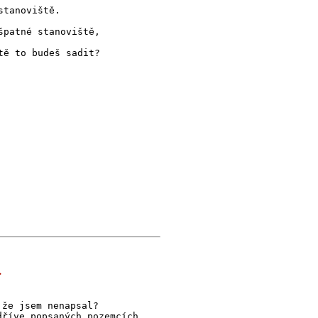
stanoviště.
špatné stanoviště,
tě to budeš sadit?
.
 že jsem nenapsal?
dříve popsaných pozemcích.