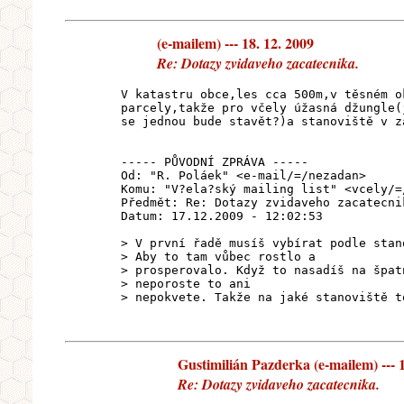
(e-mailem) --- 18. 12. 2009
Re: Dotazy zvidaveho zacatecnika.
V katastru obce,les cca 500m,v těsném o
parcely,takže pro včely úžasná džungle(
se jednou bude stavět?)a stanoviště v z
----- PŮVODNÍ ZPRÁVA -----
Od: "R. Poláek" <e-mail/=/nezadan>
Komu: "V?ela?ský mailing list" <vcely/=
Předmět: Re: Dotazy zvidaveho zacatecni
Datum: 17.12.2009 - 12:02:53
> V první řadě musíš vybírat podle stan
> Aby to tam vůbec rostlo a
> prosperovalo. Když to nasadíš na špat
> neporoste to ani
> nepokvete. Takže na jaké stanoviště t
Gustimilián Pazderka (e-mailem) --- 1
Re: Dotazy zvidaveho zacatecnika.