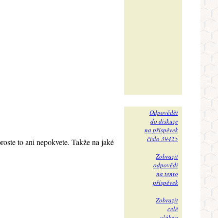
Odpovědět
do diskuze
na příspěvek
číslo 39425
oroste to ani nepokvete. Takže na jaké
Zobrazit
odpovědi
na tento
příspěvek
Zobrazit
celé
vlákno