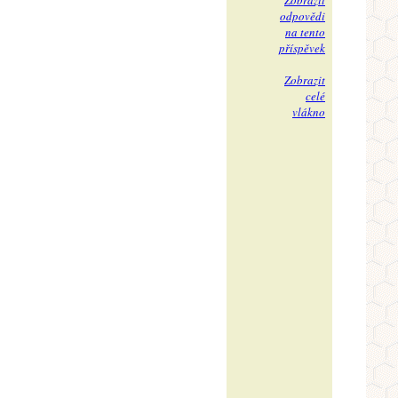
Zobrazit
odpovědi
na tento
příspěvek
Zobrazit
celé
vlákno