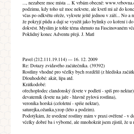
..., nezabere moc místa ... K vrbám obecně: www.vrbovna.cz 
podzimu, kdy toho už moc nekvete, ale kvetl mi až do konc
včas po odkvětu ořeže, vykvete ještě jednou v září... No a 
že pokryjí půdu a dají se využít jako bylinky co koření i do 
dokvést. Myslím je tohle téma shrnuto na Fascinovaném vče
Poklidný konec Adventu přeji. J. Matl
Pavel (212.111.19.114) --- 16. 12. 2009
Re: Dotazy zvídavého začátečníka. (39392)
Rostliny vhodné pro včelky bych rozdělil (z hlediska začá
Dlouhodobé: akát, lípa atd.
Krátkodobé:
ořechoplodec clandonský (kvete v podletí - spíš pro nektar)
devaterník (kvete na jaře - hlavně pylová rostlina),
veronika horská (celoletní - spíše nektar),
saturejka,ožanka,yzop (léto a podzim).
Podotýkám, že uvedené rostliny mám v praxi ověřené - v dob
včelky dobré ba i výborné, ale mnohokrát jsem zjistil, že u