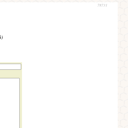
78731
ů)