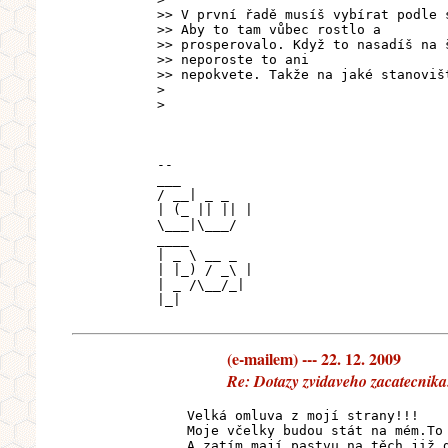
>> V první řadě musíš vybírat podle 
>> Aby to tam vůbec rostlo a
>> prosperovalo. Když to nasadíš na 
>> neporoste to ani
>> nepokvete. Takže na jaké stanoviš
>
>
--
___
/ __| _ _
| (_ || || |
\___|\___/
____
| _ \ __ _
| |_) / _\ |
| _ /\__/_|
|_|
(e-mailem) --- 22. 12. 2009
Re: Dotazy zvidaveho zacatecnika
Velká omluva z mojí strany!!!
Moje včelky budou stát na mém.To
A zatím mají pastvu na těch,již 