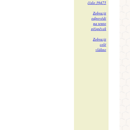
číslo 39475
Zobrazit
odpovědi
na tento
příspěvek
Zobrazit
celé
vlákno