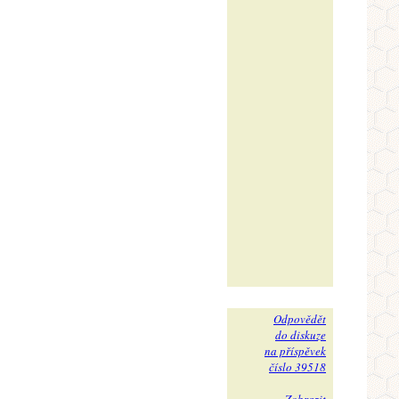
Odpovědět
do diskuze
na příspěvek
číslo 39518