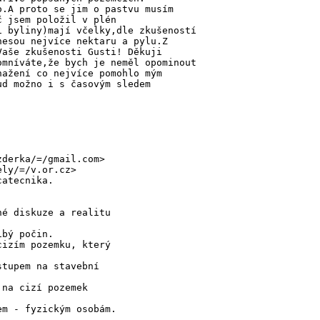
o.A proto se jim o pastvu musím
č jsem položil v plén
i byliny)mají včelky,dle zkušeností
nesou nejvíce nektaru a pylu.Z
Vaše zkušenosti Gusti! Děkuji
omníváte,že bych je neměl opominout
nažení co nejvíce pomohlo mým
ud možno i s časovým sledem
zderka/=/gmail.com>
ely/=/v.or.cz>
catecnika.
né diskuze a realitu
ibý počin.
cizím pozemku, který
stupem na stavební
 na cizí pozemek
em - fyzickým osobám.