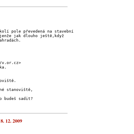
kolí pole převedená na stavební
jenže jak dlouho ještě,když
ahradách.
/v.or.cz>
ka.
oviště.
né stanoviště,
o budeš sadit?
8. 12. 2009