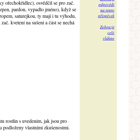
y ořechokřídlec), osvědčil se pro zač.
odpovědi
srpen, pardon, vypadlo jméno), když se
na tento
zopem, saturejkou, ty mají i tu výhodu,
příspěvek
a zač. kvetení na sušení a část se nechá
Zobrazit
celé
vlákno
u rostlin s uvedením, jak jsou pro
sou podloženy vlastními zkušenostmi.