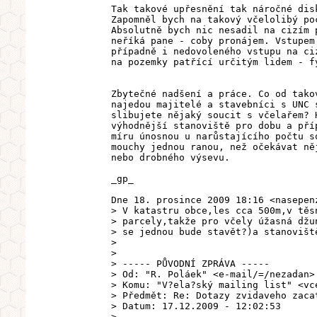
Tak takové upřesnění tak náročné dis
Zapomněl bych na takový včelolibý po
Absolutně bych nic nesadil na cizím 
neříká pane - coby pronájem. Vstupem
případně i nedovoleného vstupu na ci
na pozemky patřící určitým lidem - f
Zbytečné nadšení a práce. Co od tako
najedou majitelé a stavebníci s UNC 
slibujete nějaký soucit s včelařem? 
výhodnější stanoviště pro dobu a pří
míru únosnou u narůstajícího počtu s
mouchy jednou ranou, než očekávat ně
nebo drobného výsevu.
_gp_
Dne 18. prosince 2009 18:16 <nasepen
> V katastru obce,les cca 500m,v těs
> parcely,takže pro včely úžasná džu
> se jednou bude stavět?)a stanovišt
>
>
> ----- PŮVODNÍ ZPRÁVA -----
> Od: "R. Poláek" <e-mail/=/nezadan>
> Komu: "V?ela?ský mailing list" <vc
> Předmět: Re: Dotazy zvidaveho zaca
> Datum: 17.12.2009 - 12:02:53
>