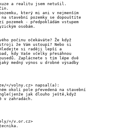
kuze a realitu jsem netušil.
čin.
pozemku, který mi ani v nejmenším
 na stavební pozemky se dopouštíte
zí pozemek - předpokládám vstupem
yzickým osobám.
vého počinu očekáváte? Že když
stroji že Vám ustoupí? Nebo si
Hledejte si raději lepší a
pad, kdy Vaše včelky přesáhnou
ousedů. Zaplácnete s tím lépe dvě
jaký medný výnos u drobné výsadby
ze/=/volny.cz> napsal(a):
ném okolí pole převedená na stavební
ngle(jenže jak dlouho ještě,když
ě v zahradách.
ely/=/v.or.cz>
tecnika.