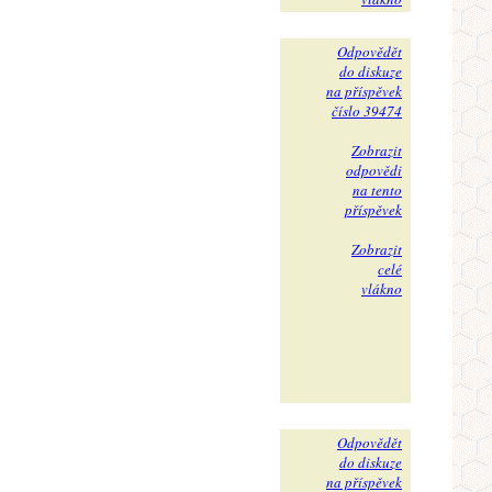
Odpovědět
do diskuze
na příspěvek
číslo 39474
Zobrazit
odpovědi
na tento
příspěvek
Zobrazit
celé
vlákno
Odpovědět
do diskuze
na příspěvek