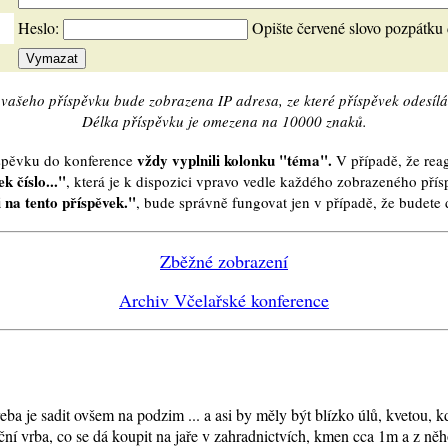
Heslo:
Opište červené slovo pozpátku
vašeho příspěvku bude zobrazena IP adresa, ze které příspěvek odesílá
Délka příspěvku je omezena na 10000 znaků.
vždy vyplnili kolonku "téma".
íspěvku do konference
V případě, že reag
k číslo..."
, která je k dispozici vpravo vedle každého zobrazeného pří
 na tento příspěvek."
, bude správně fungovat jen v případě, že budet
Zběžné zobrazení
Archiv Včelařské konference
třeba je sadit ovšem na podzim ... a asi by měly být blízko úlů, kvetou, 
ní vrba, co se dá koupit na jaře v zahradnictvích, kmen cca 1m a z něho 