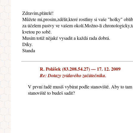
Zdravím,přátelé!
Můžete mi,prosím,zdělit,které rostliny si vaše "holky" oblíb
za účelem pastvy ve vašem okolí.Možno-li chronologicky,t
kvetou po sobě.
Musím totiž nějaké vysadit a každá rada dobrá.
Díky.
Standa
R. Polášek (83.208.54.27) --- 17. 12. 2009
Re: Dotazy zvídavého začátečníka.
V první řadě musíš vybírat podle stanoviště. Aby to tam 
stanoviště to budeš sadit?