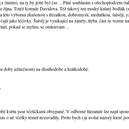
(tuším), na ty by ještě byl čas ... Plně souhlasím s ořechoplodcem (tak
e října. Totéž komule Davidova. Též takový ten modrý kulatý bodlák (
na léto výborná zkušenost s třezalkou, dobromyslí, meduňkou, šalvějí, y
čajů jako léčivky. Šalvěj je vynikající na záněty, třeba. část se vezme n
laři, pokud se mýlím, se omlouvám ...
tku doby užitečnosti) na dlouhodobé a krátkodobé.
,
ě květu jsou včeličkami obsypané. V odborné literatuře lze najít spoust
 nás o ně včelky témeř nezavadily. Proto bych i já uvítal názory které j