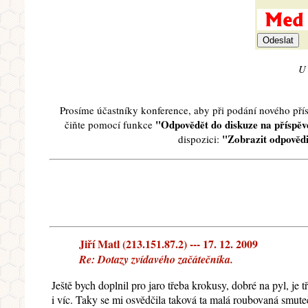
U 
Prosíme účastníky konference, aby při podání nového př
"Odpovědět do diskuze na příspěve
čiňte pomocí funkce
"Zobrazit odpovědi
dispozici:
Jiří Matl (213.151.87.2) --- 17. 12. 2009
Re: Dotazy zvídavého začátečníka.
Ještě bych doplnil pro jaro třeba krokusy, dobré na pyl, je 
i víc. Taky se mi osvědčila taková ta malá roubovaná smuteč