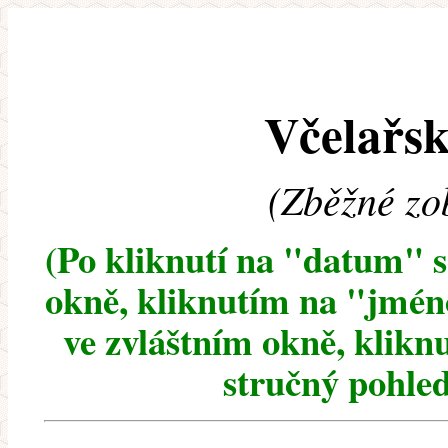
Včelařsk
(Zběžné zo
(Po kliknutí na "datum" 
okně, kliknutím na "jméno
ve zvláštním okně, klikn
stručný pohled