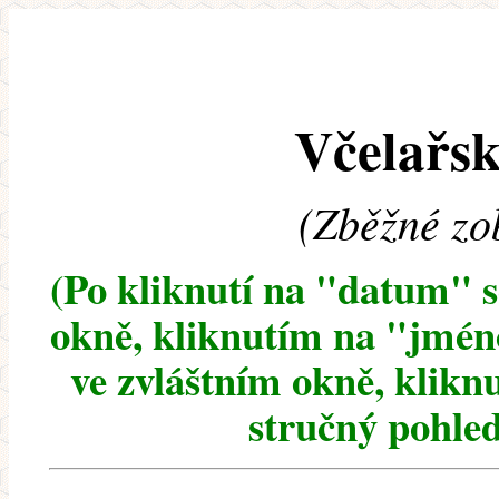
Včelařsk
(Zběžné zo
(Po kliknutí na "datum" 
okně, kliknutím na "jméno
ve zvláštním okně, klikn
stručný pohled