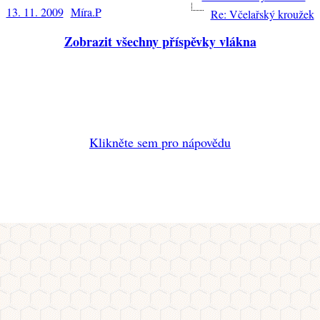
13. 11. 2009
Míra.P
Re: Včelařský kroužek
Zobrazit všechny příspěvky vlákna
Klikněte sem pro nápovědu