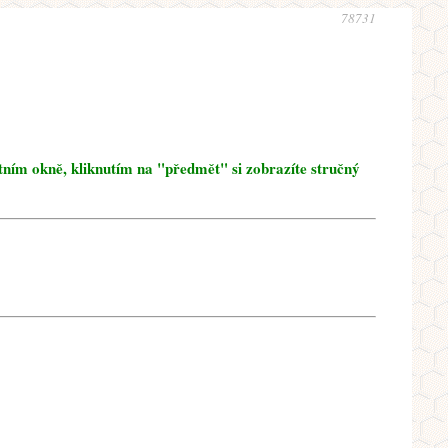
78731
tním okně, kliknutím na "předmět" si zobrazíte stručný