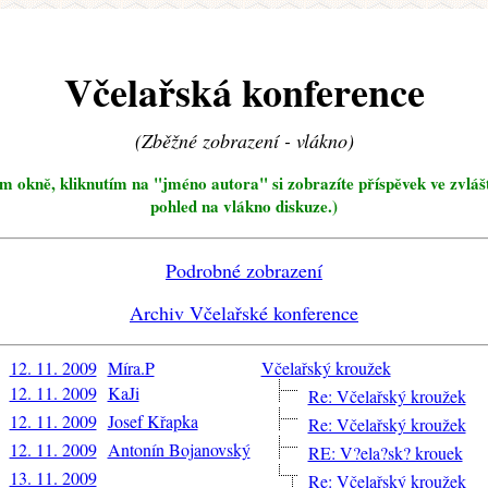
Včelařská konference
(Zběžné zobrazení - vlákno)
ím okně, kliknutím na "jméno autora" si zobrazíte příspěvek ve zvláš
pohled na vlákno diskuze.)
Podrobné zobrazení
Archiv Včelařské konference
12. 11. 2009
Míra.P
Včelařský kroužek
12. 11. 2009
KaJi
Re: Včelařský kroužek
12. 11. 2009
Josef Křapka
Re: Včelařský kroužek
12. 11. 2009
Antonín Bojanovský
RE: V?ela?sk? krouek
13. 11. 2009
Re: Včelařský kroužek