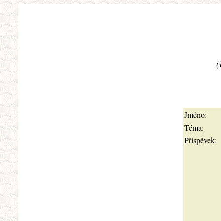
(
Jméno:
Téma:
Příspěvek: