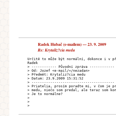
Radek Hubač (e-mailem) --- 23. 9. 2009
Re: Krytaliz?cia medu
Určitě to může být normální, dokonce i v p
Radek
> ------------ Původní zpráva ------------
> Od: Jozef <e-mail/=/nezadan>
> Předmět: Krytaliz?cia medu
> Datum: 23.9.2009 15:31:52
> ----------------------------------------
> Priatelia, prosím poradte mi, v čom je p
> medu, niečo som predal, ale teraz som ko
> Je to normálne?
>
>
>