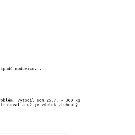
řípadě medovice...
roblém. Vytočil som 25.7. - 300 kg
ntroloval a už je všetok ztuhnutý.