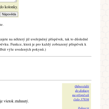
 do kolonky.
te.
ujete na některý již uveřejněný příspěvek, tak to důsledně
spěvku. Funkce, která je pro každý zobrazený příspěvek k
e dbát výše uvedených pokynů.)
Odpovědět
do diskuze
na příspěvek
číslo 37836
je všetok ztuhnutý.
Zobrazit