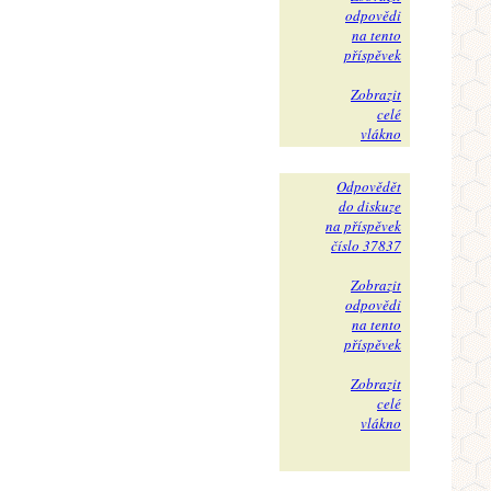
odpovědi
na tento
příspěvek
Zobrazit
celé
vlákno
Odpovědět
do diskuze
na příspěvek
číslo 37837
Zobrazit
odpovědi
na tento
příspěvek
Zobrazit
celé
vlákno