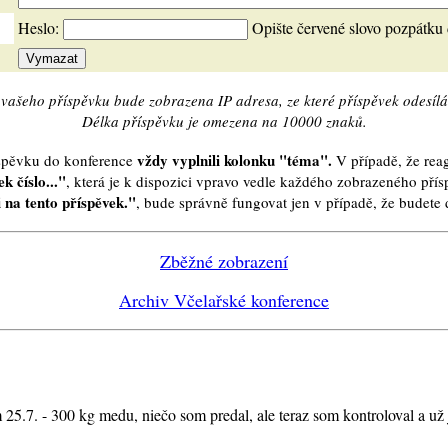
Heslo:
Opište červené slovo pozpátku
vašeho příspěvku bude zobrazena IP adresa, ze které příspěvek odesílá
Délka příspěvku je omezena na 10000 znaků.
vždy vyplnili kolonku "téma".
íspěvku do konference
V případě, že reag
k číslo..."
, která je k dispozici vpravo vedle každého zobrazeného pří
 na tento příspěvek."
, bude správně fungovat jen v případě, že budet
Zběžné zobrazení
Archiv Včelařské konference
 25.7. - 300 kg medu, niečo som predal, ale teraz som kontroloval a už 