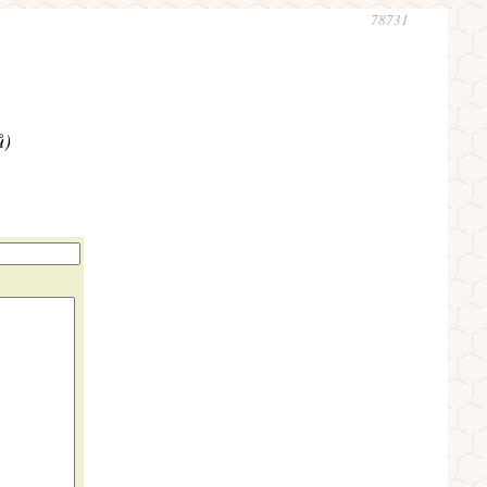
78731
ů)