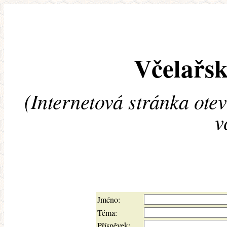
Včelařsk
(Internetová stránka ote
v
Jméno:
Téma:
Příspěvek: