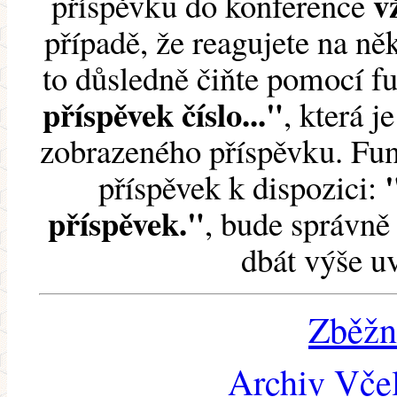
v
příspěvku do konference
případě, že reagujete na něk
to důsledně čiňte pomocí 
příspěvek číslo..."
, která j
zobrazeného příspěvku. Fun
příspěvek k dispozici:
příspěvek."
, bude správně 
dbát výše u
Zběžn
Archiv Včel