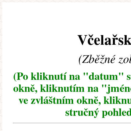
Včelařsk
(Zběžné zo
(Po kliknutí na "datum" 
okně, kliknutím na "jméno
ve zvláštním okně, klikn
stručný pohled