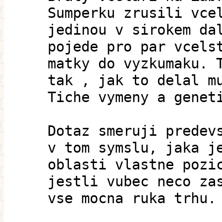
Sumperku zrusili vce
jedinou v sirokem da
pojede pro par vcels
matky do vyzkumaku. 
tak , jak to delal m
Tiche vymeny a genet
Dotaz smeruji predev
v tom symslu, jaka j
oblasti vlastne pozi
jestli vubec neco za
vse mocna ruka trhu.