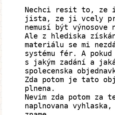
Nechci resit to, ze 
jista, ze ji vcely p
nemusí být výnosove 
Ale z hlediska získá
materiálu se mi nezd
systému fér. A pokud
s jakým zadání a jak
spolecenska objednav
Zda potom je tato ob
plnena.
Nevim zda potom za t
naplnovana vyhlaska,
zname,