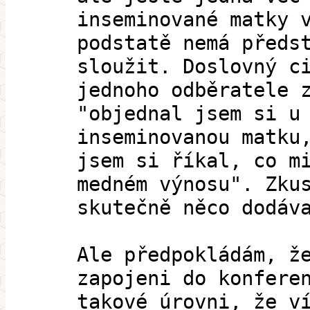
inseminované matky 
podstatě nemá předs
sloužit. Doslovný c
jednoho odběratele 
"objednal jsem si u
inseminovanou matku
jsem si říkal, co m
medném výnosu". Zku
skutečně něco dodáv
Ale předpokládám, ž
zapojeni do konfere
takové úrovni, že v