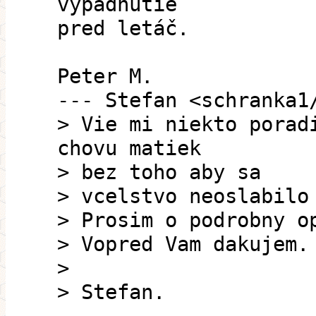
vypadnutie
pred letáč.
Peter M.
--- Stefan <schranka1
> Vie mi niekto porad
chovu matiek
> bez toho aby sa
> vcelstvo neoslabilo
> Prosim o podrobny o
> Vopred Vam dakujem.
>
> Stefan.