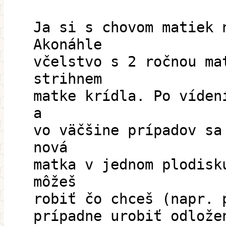
Ja si s chovom matiek 
Akonáhle
včelstvo s 2 ročnou ma
strihnem
matke krídla. Po víden
a
vo väčšine prípadov sa
nová
matka v jednom plodisk
môžeš
robiť čo chceš (napr. 
prípadne urobiť odlože