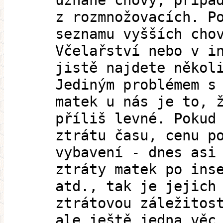
uznané chovy, přípa
z rozmnožovacích. P
seznamu vyšších cho
Včelařství nebo v i
jistě najdete někol
Jediným problémem s
matek u nás je to, 
příliš levné. Pokud
ztrátu času, cenu p
vybavení - dnes asi
ztráty matek po ins
atd., tak je jejich
ztrátovou záležitos
ale ještě jedna věc