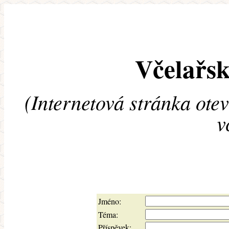
Včelařsk
(Internetová stránka ote
v
Jméno:
Téma:
Příspěvek: