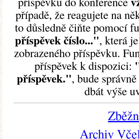
v
příspěvku do konference
případě, že reagujete na něk
to důsledně čiňte pomocí 
příspěvek číslo..."
, která j
zobrazeného příspěvku. Fun
příspěvek k dispozici:
příspěvek."
, bude správně 
dbát výše u
Zběžn
Archiv Včel