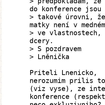
> předpokládám, že
do konference jsou
> takové úrovni, ž
matky není v medné
> ve vlastnostech,
dcery.
> S pozdravem
> Lněnička
Priteli Lnenicko,
nerozumim prilis t
(viz vyse), ze int
konference (respek
neco exkluzivniho?