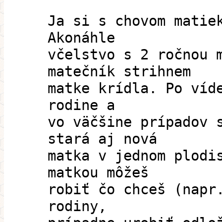
Ja si s chovom matie
Akonáhle
včelstvo s 2 ročnou 
matečník strihnem
matke krídla. Po víd
rodine a
vo väčšine prípadov 
stará aj nová
matka v jednom plodi
matkou môžeš
robiť čo chceš (napr
rodiny,