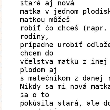
stará aj nová
matka v jednom plodis
matkou môžeš
robiť čo chceš (napr.
rodiny,
prípadne urobiť odlož
chcem do
včelstva matku z inej
plodom aj
s matečníkom z danej 
Nikdy sa mi nová matk
sa o to
pokúsila stará, ale d