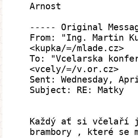
Arnost
----- Original Messa
From: "Ing. Martin K
<kupka/=/mlade.cz>
To: "Vcelarska konfe
<vcely/=/v.or.cz>
Sent: Wednesday, Apr
Subject: RE: Matky
Každý ať si včelaří 
brambory , které se 