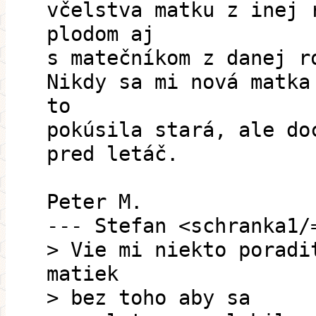
včelstva matku z inej 
plodom aj
s matečníkom z danej r
Nikdy sa mi nová matka
to
pokúsila stará, ale do
pred letáč.
Peter M.
--- Stefan <schranka1/
> Vie mi niekto poradi
matiek
> bez toho aby sa