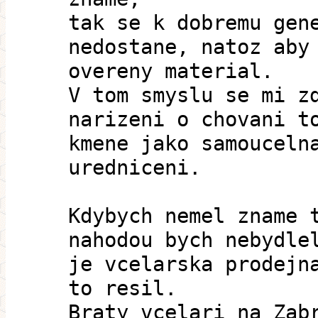
tak se k dobremu gen
nedostane, natoz aby
overeny material.
V tom smyslu se mi z
narizeni o chovani t
kmene jako samouceln
uredniceni.
Kdybych nemel zname 
nahodou bych nebydle
je vcelarska prodejn
to resil.
Braty vcelari na Zab