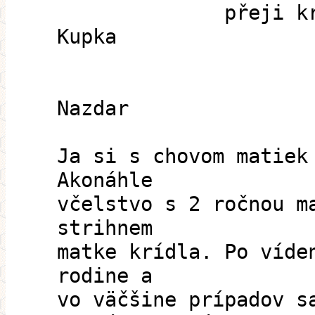
přeji krásný d
Kupka
Nazdar
Ja si s chovom matiek
Akonáhle
včelstvo s 2 ročnou m
strihnem
matke krídla. Po víde
rodine a
vo väčšine prípadov s