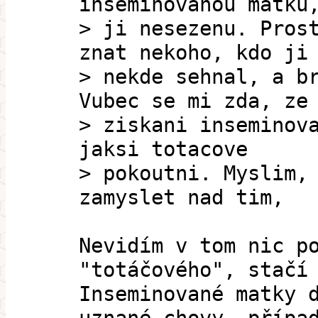
inseminovanou matku
> ji nesezenu. Pros
znat nekoho, kdo ji
> nekde sehnal, a b
Vubec se mi zda, ze
> ziskani inseminov
jaksi totacove
> pokoutni. Myslim,
zamyslet nad tim,
Nevidím v tom nic p
"totáčového", stačí
Inseminované matky 