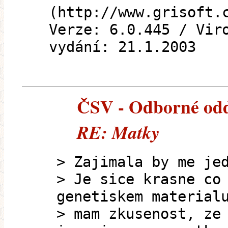
(http://www.grisoft.
Verze: 6.0.445 / Vir
vydání: 21.1.2003
ČSV - Odborné oddě
RE: Matky
> Zajimala by me je
> Je sice krasne co
genetiskem material
> mam zkusenost, ze