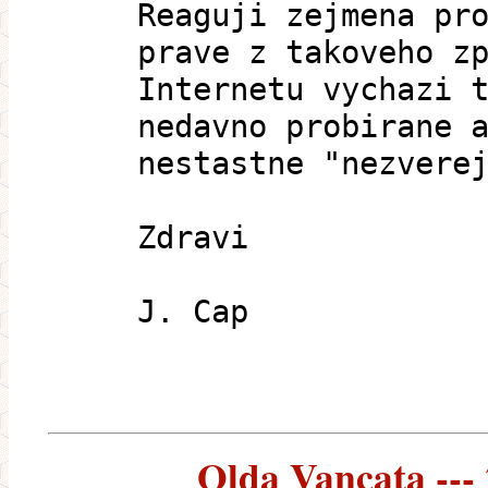
Reaguji zejmena pr
prave z takoveho z
Internetu vychazi 
nedavno probirane 
nestastne "nezvere
Zdravi
J. Cap
Olda Vancata --- 