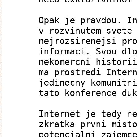
Opak je pravdou. I
v rozvinutem svete
nejrozsirenejsi pr
informaci. Svou dl
nekomercni histori
ma prostredi Inter
jedinecny komunitn
tato konference du
Internet je tedy n
zkratka prvni mist
potencialni zajemc