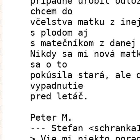
prípadne urobiť odlo
chcem do
včelstva matku z ine
s plodom aj
s matečníkom z danej
Nikdy sa mi nová mat
sa o to
pokúsila stará, ale 
vypadnutie
pred letáč.
Peter M.
--- Stefan <schranka
> Vie mi niekto pora