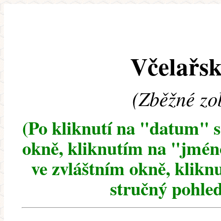
Včelařsk
(Zběžné zo
(Po kliknutí na "datum" 
okně, kliknutím na "jméno
ve zvláštním okně, klikn
stručný pohled