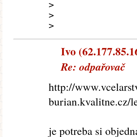
>
>
>
Ivo (62.177.85.16
Re: odpařovač
http://www.vcelarst
burian.kvalitne.cz/
je potreba si objed