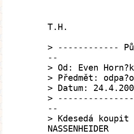
T.H.
> ------------ Pů
--
> Od: Even Horn?k
> Předmět: odpa?o
> Datum: 24.4.200
> ---------------
--
> Kdesedá koupit 
NASSENHEIDER