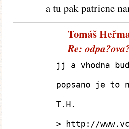
a tu pak patricne n
Tomáš Heřman 
Re: odpa?ova
jj a vhodna bu
popsano je to 
T.H.
> http://www.v