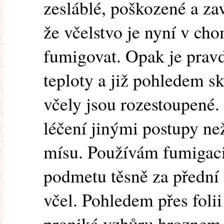
zesláblé, poškozené a zav
že včelstvo je nyní v ch
fumigovat. Opak je prav
teploty a již pohledem skr
včely jsou rozestoupené. 
léčení jinými postupy n
mísu. Používám fumigac
podmetu těsně za přední
včel. Pohledem přes folii
proniká vzhůru hroznem a