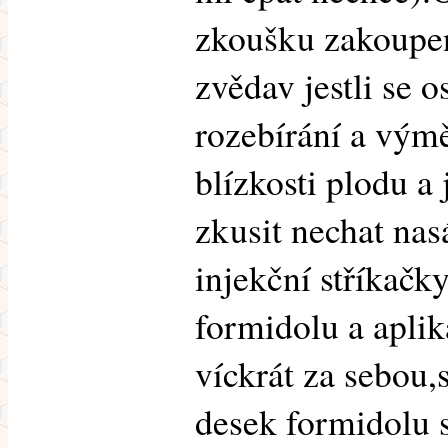
zkoušku zakoupe
zvědav jestli se o
rozebírání a vým
blízkosti plodu a 
zkusit nechat na
injekční stříkačk
formidolu a apli
víckrát za sebou,
desek formidolu s