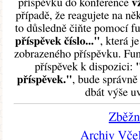
v
příspěvku do konference
případě, že reagujete na něk
to důsledně čiňte pomocí 
příspěvek číslo..."
, která j
zobrazeného příspěvku. Fun
příspěvek k dispozici:
příspěvek."
, bude správně 
dbát výše u
Zběžn
Archiv Včel