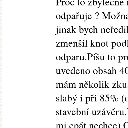
Proč to zbytečně 
odpařuje ? Možná 
jinak bych neředi
zmenšil knot podl
odparu.Píšu to pr
uvedeno obsah 
mám několik zkuš
slabý i při 85% 
stavební uzávěru.
mi cpát nechce)