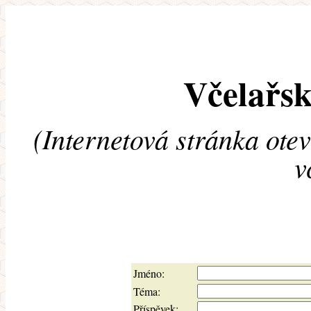
Včelařsk
(Internetová stránka ote
v
Jméno:
Téma:
Příspěvek: