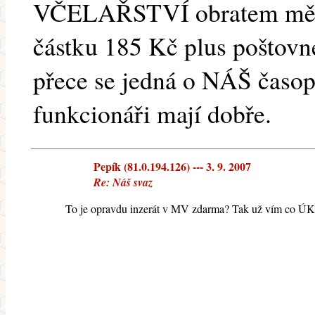
VČELAŘSTVÍ obratem mě by
částku 185 Kč plus poštovn
přece se jedná o NÁŠ časopi
funkcionáři mají dobře.
Pepík (81.0.194.126) --- 3. 9. 2007
Re: Náš svaz
To je opravdu inzerát v MV zdarma? Tak už vím co ÚKR