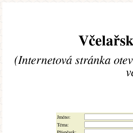
Včelařsk
(Internetová stránka ote
v
Jméno:
Téma:
Příspěvek: