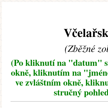
Včelařsk
(Zběžné zo
(Po kliknutí na "datum" 
okně, kliknutím na "jméno
ve zvláštním okně, klikn
stručný pohled